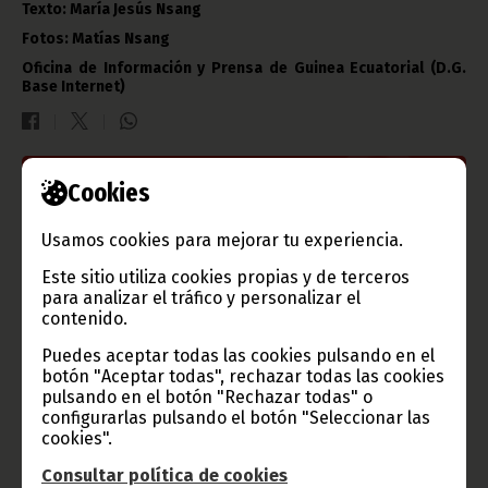
Texto: María Jesús Nsang
Fotos: Matías Nsang
Oficina de Información y Prensa de Guinea Ecuatorial (D.G.
Base Internet)
Cookies
Gobierno e Instituciones
Usamos cookies para mejorar tu experiencia.
Este sitio utiliza cookies propias y de terceros
para analizar el tráfico y personalizar el
Información de Guinea Ecuatorial
contenido.
Puedes aceptar todas las cookies pulsando en el
botón "Aceptar todas", rechazar todas las cookies
pulsando en el botón "Rechazar todas" o
TVGE
configurarlas pulsando el botón "Seleccionar las
cookies".
Consultar política de cookies