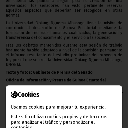
en cuenta las pautas a seguir para la creación de una
universidad, los senadores han visto pertinente reservar
aquellos aspectos que deberían ser recogidos en otras
normas.
La Universidad Obiang Nguema Mbasogo tiene la misión de
contribuir al desarrollo de Guinea Ecuatorial mediante la
formación de recursos humanos cualificados, la generación y
transferencia del conocimiento y el servicio a la sociedad.
Tras los debates mantenidos durante esta sesión de trabajo
finalmente ha sido adoptado a nivel de la comisión permanente
el informe resultante del estudio preliminar del proyecto de
ley por el que se crea la Universidad Obiang Nguema Mbasogo,
UNONM.
Texto y fotos: Gabinete de Prensa del Senado
Oficina de Información y Prensa de Guinea Ecuatorial
Aviso: La reproducción total o parcial de este artículo o de las
imágenes que lo acompañen debe hacerse, siempre y en todo
Cookies
lugar, con la mención de la fuente de origen de la misma
(Oficina de Información y Prensa de Guinea Ecuatorial).
Usamos cookies para mejorar tu experiencia.
Este sitio utiliza cookies propias y de terceros
para analizar el tráfico y personalizar el
contenido.