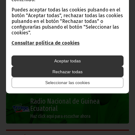
Puedes aceptar todas las cookies pulsando en el
Gobierno e Instituciones
botón "Aceptar todas", rechazar todas las cookies
pulsando en el botón "Rechazar todas" o
configurarlas pulsando el botón "Seleccionar las
cookies".
Información de Guinea Ecuatorial
Consultar política de cookies
Aceptar todas
TVGE
Rechazar todas
Seleccionar las cookies
Radio Nacional de Guinea
Ecuatorial
Haz click aquí para escuchar ahora