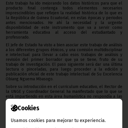
Este trabajo ha ido mejorando los datos históricos para que el
producto final contenga todos elementos necesarios
imprescindibles que reflejen la realidad histórica de lo que es
la República de Guinea Ecuatorial, en estas épocas y periodos
antes mencionados. He ahí la necesidad y la urgente
disponibilidad de este instrumento que va a servir como
herramienta educativa al acceso del estudiantado y
profesorado.
El Jefe de Estado ha visto a bien asociar este trabajo de análisis
a los diferentes grupos étnicos, y una comisión multidisciplinar
e intelectual para llevar a cabo esos trabajos de análisis y
revisión del primer borrador que ya se tiene, fruto de su
trabajo de investigación. El paso siguiente será dar una última
lectura o pinceladas, para luego proceder a la edición y
publicación oficial de este trabajo intelectual de Su Excelencia
Obiang Nguema Mbasogo.
Sobre su introducción en el curriculum educativo, el Rector de
la UNGE y Coordinador General ha manifestado que lo que se
está impartiendo en esta área humanística no respondía a las
expectativas sobre la verdadera narración pormenorizada de
lo que es la historia de un país como la República de Guinea
Cookies
Ecuatorial, por lo tanto y en vista de lo que ya se ha hecho y se
espera que se haga, se tendrá un producto de buena calidad
Usamos cookies para mejorar tu experiencia.
que efectivamente responderá a las expectativas que merecen
la pena en la impartición de esta asignatura en toda su