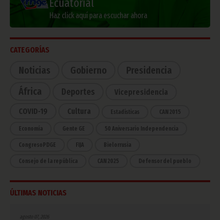
Ecuatorial
Haz click aquí para escuchar ahora
CATEGORÍAS
Noticias
Gobierno
Presidencia
África
Deportes
Vicepresidencia
COVID-19
Cultura
Estadísticas
CAN 2015
Economía
Gente GE
50 Aniversario Independencia
CongresoPDGE
FIJA
Bielorrusia
Consejo de la república
CAN 2025
Defensor del pueblo
ÚLTIMAS NOTICIAS
agosto 07, 2026