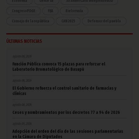
Economía
Gente GE
50 Aniversario Independencia
CongresoPDGE
FIJA
Bielorrusia
Consejo de la república
CAN 2025
Defensor del pueblo
ÚLTIMAS NOTICIAS
agosto 06, 2026
Función Pública convoca 15 plazas para reforzar el
Laboratorio Bromatológico de Basupú
agosto 06, 2026
El Gobierno refuerza el control sanitario de farmacias y
clínicas
agosto 06, 2026
Ceses y nombramientos por los decretos 77 a 94 de 2026
agosto 05, 2026
Adopción del orden del día de las sesiones parlamentarias
en la Cámara de Diputados