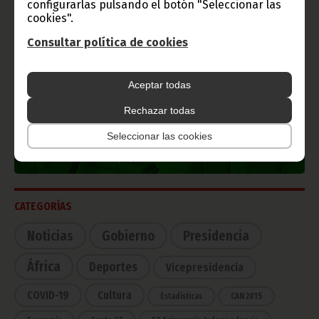
configurarlas pulsando el botón "Seleccionar las
cookies".
Consultar política de cookies
TVGE
Aceptar todas
Rechazar todas
Radio Nacional de Guinea
Ecuatorial
Seleccionar las cookies
Haz click aquí para escuchar ahora
CATEGORÍAS
Noticias
Gobierno
Presidencia
África
Deportes
Vicepresidencia
COVID-19
Cultura
Estadísticas
CAN 2015