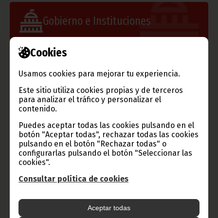
Gobierno e Instituciones
Cookies
Información de Guinea Ecuatorial
Usamos cookies para mejorar tu experiencia.
Este sitio utiliza cookies propias y de terceros
para analizar el tráfico y personalizar el
contenido.
TVGE
Puedes aceptar todas las cookies pulsando en el
botón "Aceptar todas", rechazar todas las cookies
pulsando en el botón "Rechazar todas" o
configurarlas pulsando el botón "Seleccionar las
cookies".
Radio Nacional de Guinea
Ecuatorial
Consultar política de cookies
Haz click aquí para escuchar ahora
Aceptar todas