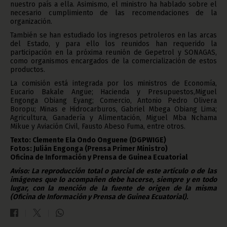
nuestro país a ella. Asimismo, el ministro ha hablado sobre el
necesario cumplimiento de las recomendaciones de la
organización.
También se han estudiado los ingresos petroleros en las arcas
del Estado, y para ello los reunidos han requerido la
participación en la próxima reunión de Gepetrol y SONAGAS,
como organismos encargados de la comercialización de estos
productos.
La comisión está integrada por los ministros de Economía,
Eucario Bakale Angüe; Hacienda y Presupuestos,Miguel
Engonga Obiang Eyang; Comercio, Antonio Pedro Olivera
Boropu; Minas e Hidrocarburos, Gabriel Mbega Obiang Lima;
Agricultura, Ganadería y Alimentación, Miguel Mba Nchama
Mikue y Aviación Civil, Fausto Abeso Fuma, entre otros.
Texto: Clemente Ela Ondo Onguene (DGPWIGE)
Fotos: Julián Engonga (Prensa Primer Ministro)
Oficina de Información y Prensa de Guinea Ecuatorial
Aviso: La reproducción total o parcial de este artículo o de las
imágenes que lo acompañen debe hacerse, siempre y en todo
lugar, con la mención de la fuente de origen de la misma
(Oficina de Información y Prensa de Guinea Ecuatorial).