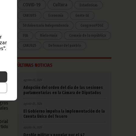
COVID-19
Cultura
Estadísticas
a de
ndo,
CAN 2015
Economía
Gente GE
50 Aniversario Independencia
CongresoPDGE
ado a
FIJA
Bielorrusia
Consejo de la república
r
es la
azar
ugar
CAN 2025
Defensor del pueblo
s".
bros,
 los
ÚLTIMAS NOTICIAS
efes
cina
agosto 05, 2026
Adopción del orden del día de las sesiones
parlamentarias en la Cámara de Diputados
udiar
iento
ogros
agosto 05, 2026
ales
El Gobierno impulsa la implementación de la
Cuenta Única del Tesoro
rial
tido
agosto 04, 2026
Desfile militar y popular por el 47