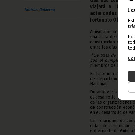
viajará a China e
Usa
Noticias
Gobierno
actividades que r
Fortunato Ofa Mbo.
Est
trá
A invitación del Parti
Pue
una visita de inspecci
tod
construcción de capac
entre los días 17 y 26 
tod
-“
Se trata de coordina
Con
con el cumplimiento
miembros de la delega
Es la primera vez que
de departamento y sus
Nacional.
Durante el viaje, se re
el desarrollo económic
de las organizaciones de
de construcción econó
en el desarrollo de var
Las relaciones de coo
datan de casi medio s
gobernante de Guinea E