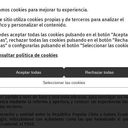
ste domingo 16 de octubre, para presentar el program
mos cookies para mejorar tu experiencia.
ealizará dicha delegación, acompañado del Adjunto Segu
e sitio utiliza cookies propias y de terceros para analizar el
fico y personalizar el contenido.
do Comunista de China, un cuadro de 35 miembros del PDGEha sido invit
des aceptar todas las cookies pulsando en el botón "Acepta
ón e intercambio de experiencias de gobernanza, cuyo tema central 
as", rechazar todas las cookies pulsando en el botón "Rech
idad del partido gobernante y el desarrollo del país, que tendrá l
del corriente mes.
as" o configurarlas pulsando el botón "Seleccionar las cookie
r las actividades, ya que es una expedición muy amplia, de 35 miem
sultar política de cookies
 de unas normas de conducta y comportamiento
”, ha dicho uno de
ción.
 el PDGE realiza una expedición de tales magnitudes, compuesta de j
Aceptar todas
Rechazar todas
 adjuntos, consejeros especiales y personal operativo de la Ofi
Seleccionar las cookies
alizarán dos recorridos internos, hacia la ciudad de Nanning, para est
o local y conocer las políticas de ayuda a la pobreza y el fortalecim
l partido a nivel de base y otra visita adicional, para investigar los l
mica mediante la reforma y apertura, y conocer las experiencias loc
ios sectores.
peración y amistad entre la República Popular China y Guinea Ecuato
iglo, reforzándose con actividades como las que harealizado al par
cuatorial, el PDGE.