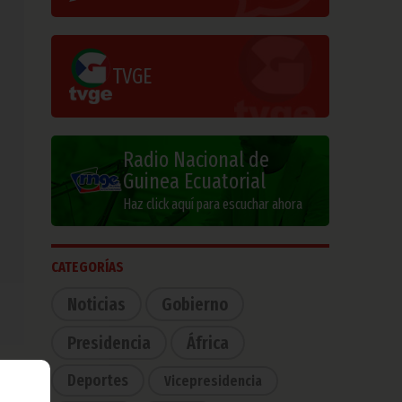
TVGE
Radio Nacional de
Guinea Ecuatorial
Haz click aquí para escuchar ahora
CATEGORÍAS
Noticias
Gobierno
Presidencia
África
Deportes
Vicepresidencia
nimo
 que