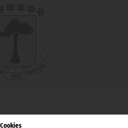
al del Partido Democrático de Guinea Ecuatorial (PDGE), Jeró
Cookies
mantenido una reunión de coordinación con la delegación