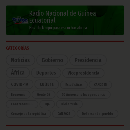
Radio Nacional de Guinea
Ecuatorial
Haz click aquí para escuchar ahora
CATEGORÍAS
Noticias
Gobierno
Presidencia
África
Deportes
Vicepresidencia
COVID-19
Cultura
Estadísticas
CAN 2015
Economía
Gente GE
50 Aniversario Independencia
CongresoPDGE
FIJA
Bielorrusia
Consejo de la república
CAN 2025
Defensor del pueblo