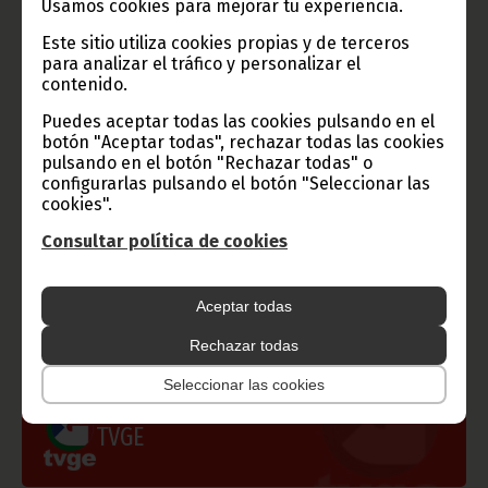
Usamos cookies para mejorar tu experiencia.
y que estarán interesados en hacer esta ruta para acercarse
más a la cultura de este continente.
Este sitio utiliza cookies propias y de terceros
Texto y Fotos: Mansueto Loeri Bomohagasi
para analizar el tráfico y personalizar el
contenido.
Oficina de Información y Prensa de Guinea Ecuatorial (D.G.
Base Internet)
Puedes aceptar todas las cookies pulsando en el
botón "Aceptar todas", rechazar todas las cookies
pulsando en el botón "Rechazar todas" o
configurarlas pulsando el botón "Seleccionar las
cookies".
Gobierno e Instituciones
Consultar política de cookies
Aceptar todas
Información de Guinea Ecuatorial
Rechazar todas
Seleccionar las cookies
TVGE