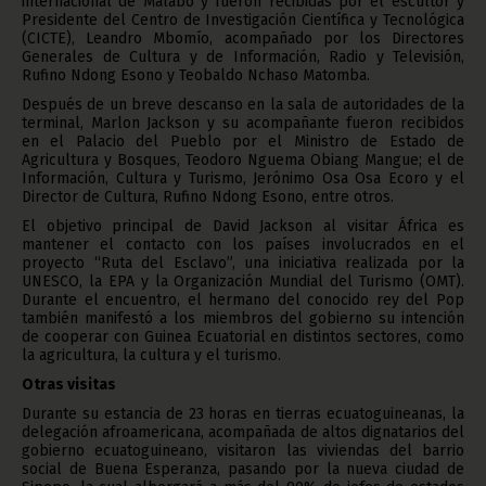
internacional de Malabo y fueron recibidas por el escultor y
Presidente del Centro de Investigación Científica y Tecnológica
(CICTE), Leandro Mbomío, acompañado por los Directores
Generales de Cultura y de Información, Radio y Televisión,
Rufino Ndong Esono y Teobaldo Nchaso Matomba.
Después de un breve descanso en la sala de autoridades de la
terminal, Marlon Jackson y su acompañante fueron recibidos
en el Palacio del Pueblo por el Ministro de Estado de
Agricultura y Bosques, Teodoro Nguema Obiang Mangue; el de
Información, Cultura y Turismo, Jerónimo Osa Osa Ecoro y el
Director de Cultura, Rufino Ndong Esono, entre otros.
El objetivo principal de David Jackson al visitar África es
mantener el contacto con los países involucrados en el
proyecto “Ruta del Esclavo”, una iniciativa realizada por la
UNESCO, la EPA y la Organización Mundial del Turismo (OMT).
Durante el encuentro, el hermano del conocido rey del Pop
también manifestó a los miembros del gobierno su intención
de cooperar con Guinea Ecuatorial en distintos sectores, como
la agricultura, la cultura y el turismo.
Otras visitas
Durante su estancia de 23 horas en tierras ecuatoguineanas, la
delegación afroamericana, acompañada de altos dignatarios del
gobierno ecuatoguineano, visitaron las viviendas del barrio
social de Buena Esperanza, pasando por la nueva ciudad de