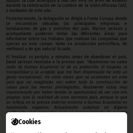
Sipopo, la cual albergará a más del 90% de jefes de estados
durante la celebración de la cumbre de la Unión Africana (UA),
a mediados de este año.
Posteriormente, la delegación se dirigió a Punta Europa, donde
se encuentran ubicadas las principales empresas e
instalaciones de gas y petróleo del país. Marlon Jackson y
acompañante pudieron visitar las diferentes áreas para
informarse sobre los trabajos que realizan las compañías que
operan en este campo, tanto en producción petrolífera, de
methanol y de gas natural licuado.
Al finalizar su periplo, y minutos antes de abandonar el país,
David Jackson revelaba a la prensa que:
“Realmente no sabía
nada de Guinea
Ecuatorial ni de su población. El respeto, la
tranquilidad y la acogida que me han dispensado ha sido un
gesto excepcional. He visto obras que se acometen en este
país que no imaginaba ver; sobre todo la construcción de
casas para los menos privilegiados. Realmente estoy muy
impresionado por haber tenido la oportunidad de ver con mis
propios ojos la realidad de este hermoso país, porque lo que
se refleja en la prensa exterior entorno a Guinea Ecuatorial es
totalmente negativo. Actualmente estamos en Nigeria
perfilando unos proyectos para el reconocimiento de nuestra
cultura y nuestras raíces",
añadió.
Cookies
Por su parte, Alfred Dixon dijo que Estados Unidos cuenta con
una asociación de más de 150 alcaldes de ascendencia africana,