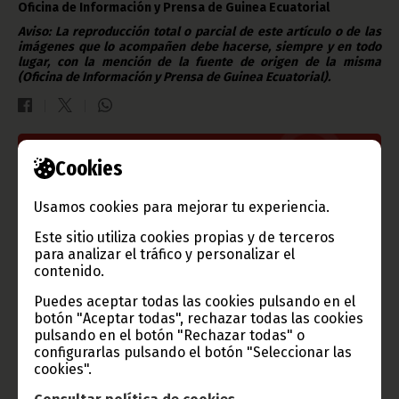
Oficina de Información y Prensa de Guinea Ecuatorial
Aviso: La reproducción total o parcial de este artículo o de las
imágenes que lo acompañen debe hacerse, siempre y en todo
lugar, con la mención de la fuente de origen de la misma
(Oficina de Información y Prensa de Guinea Ecuatorial).
Gobierno e Instituciones
Cookies
Usamos cookies para mejorar tu experiencia.
Este sitio utiliza cookies propias y de terceros
Información de Guinea Ecuatorial
para analizar el tráfico y personalizar el
contenido.
Puedes aceptar todas las cookies pulsando en el
botón "Aceptar todas", rechazar todas las cookies
pulsando en el botón "Rechazar todas" o
TVGE
configurarlas pulsando el botón "Seleccionar las
cookies".