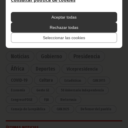
Consultar política de cookies
Radio Nacional de Guinea
Ecuatorial
Aceptar todas
Haz click aquí para escuchar ahora
Rechazar todas
Seleccionar las cookies
CATEGORÍAS
Noticias
Gobierno
Presidencia
África
Deportes
Vicepresidencia
COVID-19
Cultura
Estadísticas
CAN 2015
Economía
Gente GE
50 Aniversario Independencia
CongresoPDGE
FIJA
Bielorrusia
Consejo de la república
CAN 2025
Defensor del pueblo
ÚLTIMAS NOTICIAS