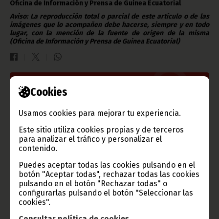
Oficina de Información y Prensa de Guinea Ecuatorial
Aviso: La reproducción total o parcial de este artículo o de las
imágenes que lo acompañen debe hacerse, siempre y en todo
lugar, con la mención de la fuente de origen de la misma
(Oficina de Información y Prensa de Guinea Ecuatorial)
Gobierno e Instituciones
Cookies
Usamos cookies para mejorar tu experiencia.
Este sitio utiliza cookies propias y de terceros
Información de Guinea Ecuatorial
para analizar el tráfico y personalizar el
contenido.
Puedes aceptar todas las cookies pulsando en el
botón "Aceptar todas", rechazar todas las cookies
pulsando en el botón "Rechazar todas" o
TVGE
configurarlas pulsando el botón "Seleccionar las
cookies".
Consultar política de cookies