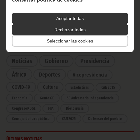
Radio Nacional de Guinea
Ecuatorial
Aceptar todas
Haz click aquí para escuchar ahora
Rechazar todas
Seleccionar las cookies
CATEGORÍAS
Noticias
Gobierno
Presidencia
África
Deportes
Vicepresidencia
COVID-19
Cultura
Estadísticas
CAN 2015
Economía
Gente GE
50 Aniversario Independencia
CongresoPDGE
FIJA
Bielorrusia
Consejo de la república
CAN 2025
Defensor del pueblo
ÚLTIMAS NOTICIAS