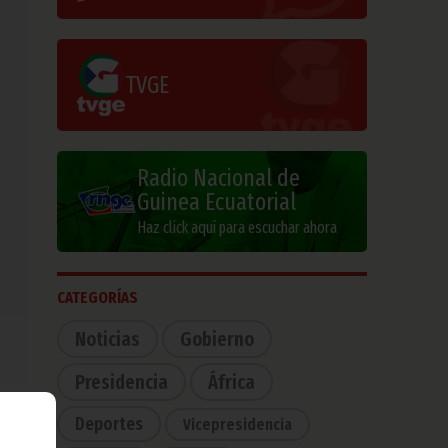
TVGE
Radio Nacional de
Guinea Ecuatorial
Haz click aquí para escuchar ahora
CATEGORÍAS
Noticias
Gobierno
Presidencia
África
Deportes
Vicepresidencia
ó el
ipos