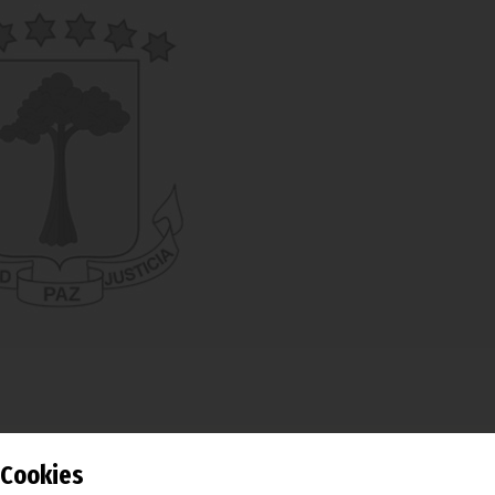
 Cámara de Comercio de Bioco, Gregorio Boho Camo, present
Cookies
 a sus colaboradores un conjunto de unos veinte equ