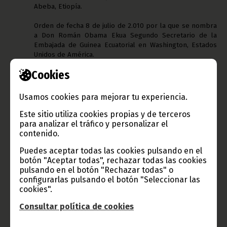
Abeba, Etiopía.
Orden de fecha 8 de julio de 2.010 por la que se nombra
a Don Román Obama Ekua Segundo Secretario de la
Embajada de Guinea Ecuatorial en Washington, Estados
Unidos de América.
Cookies
Destaca, por tanto, el nombramiento de Don Marcos Mba Ondo
Andeme como nuevo Embajador Extraordinario y
Plenipotenciario de Guinea Ecuatorial en Pekín, República
Usamos cookies para mejorar tu experiencia.
Popular China, así como el nombramiento de Fausto Abeso
Fuma como Consejero-Inspector General de la Presidencia de la
Este sitio utiliza cookies propias y de terceros
República, Encargado de Aviación Civil y Militar. También se hace
para analizar el tráfico y personalizar el
destacable el cese de Don Eugenio Ondjigui Asembe como
contenido.
Director General de Estudios, Documentación y Relaciones con
Puedes aceptar todas las cookies pulsando en el
los Parlamentos en la Cámara de los Representantes el Pueblo
botón "Aceptar todas", rechazar todas las cookies
“por interferirse negativamente en la labor realizada por los
pulsando en el botón "Rechazar todas" o
Agentes de la Policía Nacional durante el proceso de la
configurarlas pulsando el botón "Seleccionar las
investigación llevada a cabo sobre el robo perpetrado en las
cookies".
Oficinas de la Cámara de los Representantes del Pueblo”.
Consultar política de cookies
Oficina de Información y Prensa de Guinea Ecuatorial