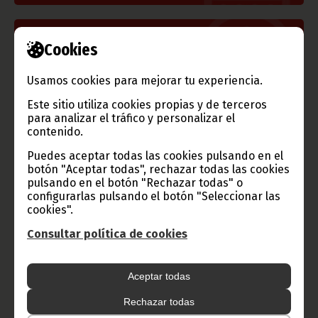
Información de Guinea Ecuatorial
Cookies
Usamos cookies para mejorar tu experiencia.
Este sitio utiliza cookies propias y de terceros
TVGE
para analizar el tráfico y personalizar el
contenido.
Puedes aceptar todas las cookies pulsando en el
botón "Aceptar todas", rechazar todas las cookies
pulsando en el botón "Rechazar todas" o
Radio Nacional de Guinea
configurarlas pulsando el botón "Seleccionar las
Ecuatorial
cookies".
Haz click aquí para escuchar ahora
Consultar política de cookies
CATEGORÍAS
Aceptar todas
Noticias
Gobierno
Presidencia
Rechazar todas