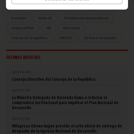
COVID-19
Cultura
Estadísticas
CAN 2015
Economía
Gente GE
50 Aniversario Independencia
CongresoPDGE
FIJA
Bielorrusia
Consejo de la república
CAN 2025
Defensor del pueblo
ÚLTIMAS NOTICIAS
agosto 08, 2026
Consejo Directivo del Consejo de la República
agosto 07, 2026
La Ministra Delegada de Hacienda llama a reforzar el
compromiso institucional para impulsar el Plan Nacional de
Desarrollo
agosto 07, 2026
Milagrosa Obono Angue preside el acto oficial de entrega de
despacho de la Agencia Nacional de Desarrollo