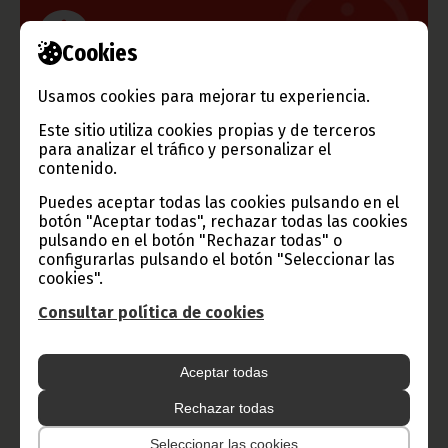
Información de Guinea Ecuatorial
Cookies
Usamos cookies para mejorar tu experiencia.
Este sitio utiliza cookies propias y de terceros
TVGE
para analizar el tráfico y personalizar el
contenido.
Puedes aceptar todas las cookies pulsando en el
botón "Aceptar todas", rechazar todas las cookies
Radio Nacional de Guinea
pulsando en el botón "Rechazar todas" o
Ecuatorial
configurarlas pulsando el botón "Seleccionar las
cookies".
Haz click aquí para escuchar ahora
Consultar política de cookies
CATEGORÍAS
Aceptar todas
Noticias
Gobierno
Presidencia
Rechazar todas
África
Deportes
Vicepresidencia
Seleccionar las cookies