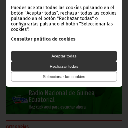
Gobierno e Instituciones
Puedes aceptar todas las cookies pulsando en el
botón "Aceptar todas", rechazar todas las cookies
pulsando en el botón "Rechazar todas" o
configurarlas pulsando el botón "Seleccionar las
cookies".
Información de Guinea Ecuatorial
Consultar política de cookies
Aceptar todas
TVGE
Rechazar todas
Seleccionar las cookies
Radio Nacional de Guinea
Ecuatorial
Haz click aquí para escuchar ahora
CATEGORÍAS