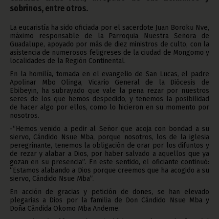
sobrinos, entre otros.
La eucaristía ha sido oficiada por el sacerdote Juan Boroku Nve,
máximo responsable de la Parroquia Nuestra Señora de
Guadalupe, apoyado por más de diez ministros de culto, con la
asistencia de numerosos feligreses de la ciudad de Mongomo y
localidades de la Región Continental.
En la homilía, tomada en el evangelio de San Lucas, el padre
Apolinar Mbo Olinga, Vicario General de la Diócesis de
Ebibeyin, ha subrayado que vale la pena rezar por nuestros
seres de los que hemos despedido, y tenemos la posibilidad
de hacer algo por ellos, como lo hicieron en su momento por
nosotros.
-“Hemos venido a pedir al Señor que acoja con bondad a su
siervo, Cándido Nsue Mba, porque nosotros, los de la iglesia
peregrinante, tenemos la obligación de orar por los difuntos y
de rezar y alabar a Dios, por haber salvado a aquellos que ya
gozan en su presencia”. En este sentido, el oficiante continuó:
“Estamos alabando a Dios porque creemos que ha acogido a su
siervo, Cándido Nsue Mba”.
En acción de gracias y petición de dones, se han elevado
plegarias a Dios por la familia de Don Cándido Nsue Mba y
Doña Cándida Okomo Mba Andeme.