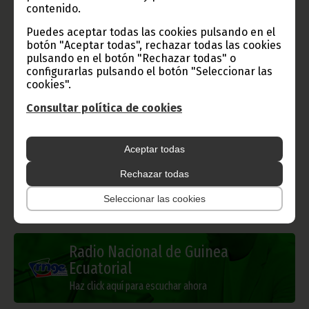
contenido.
Puedes aceptar todas las cookies pulsando en el
Gobierno e Instituciones
botón "Aceptar todas", rechazar todas las cookies
pulsando en el botón "Rechazar todas" o
configurarlas pulsando el botón "Seleccionar las
cookies".
Consultar política de cookies
Información de Guinea Ecuatorial
Aceptar todas
Rechazar todas
TVGE
Seleccionar las cookies
Radio Nacional de Guinea
Ecuatorial
Haz click aquí para escuchar ahora