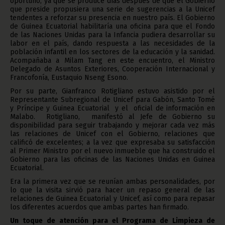
oportuno, ya que se produce días después de que el Gobierno
que preside propusiera una serie de sugerencias a la Unicef
tendentes a reforzar su presencia en nuestro país. El Gobierno
de Guinea Ecuatorial habilitaría una oficina para que el Fondo
de las Naciones Unidas para la Infancia pudiera desarrollar su
labor en el país, dando respuesta a las necesidades de la
población infantil en los sectores de la educación y la sanidad.
Acompañaba a Milam Tang en este encuentro, el Ministro
Delegado de Asuntos Exteriores, Cooperación Internacional y
Francofonía, Eustaquio Nseng Esono.
Por su parte, Gianfranco Rotigliano estuvo asistido por el
Representante Subregional de Unicef para Gabón, Santo Tomé
y Príncipe y Guinea Ecuatorial y el oficial de información en
Malabo. Rotigliano, manifestó al Jefe de Gobierno su
disponibilidad para seguir trabajando y mejorar cada vez más
las relaciones de Unicef con el Gobierno, relaciones que
calificó de excelentes; a la vez que expresaba su satisfacción
al Primer Ministro por el nuevo inmueble que ha construido el
Gobierno para las oficinas de las Naciones Unidas en Guinea
Ecuatorial.
Era la primera vez que se reunían ambas personalidades, por
lo que la visita sirvió para hacer un repaso general de las
relaciones de Guinea Ecuatorial y Unicef, así como para repasar
los diferentes acuerdos que ambas partes han firmado.
Un toque de atención para el Programa de Limpieza de