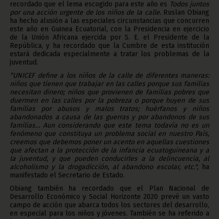
recordado que el lema escogido para este año es
Todos juntos
por una acción urgente de los niños de la calle.
Ruslan Obiang
ha hecho alusión a las especiales circunstancias que concurren
este año en Guinea Ecuatorial, con la Presidencia en ejercicio
de la Unión Africana ejercida por S. E. el Presidente de la
República, y ha recordado que la Cumbre de esta institución
estará dedicada especialmente a tratar los problemas de la
juventud.
“UNICEF define a los niños de la calle de diferentes maneras:
niños que tienen que trabajar en las calles porque sus familias
necesitan dinero; niños que provienen de familias pobres que
duermen en las calles por la pobreza o porque huyen de sus
familias por abusos y malos tratos; huérfanos y niños
abandonados a causa de las guerras y por abandonos de sus
familias… Aun considerando que este tema todavía no es un
fenómeno que constituya un problema social en nuestro País,
creemos que debemos poner un acento en aquellas cuestiones
que afectan a la protección de la infancia ecuatoguineana y a
la juventud, y que pueden conducirles a la delincuencia, al
alcoholismo y la drogadicción, al abandono escolar, etc.",
ha
manifestado el Secretario de Estado.
Obiang también ha recordado que el Plan Nacional de
Desarrollo Económico y Social Horizonte 2020 prevé un vasto
campo de acción que abarca todos los sectores del desarrollo,
en especial para los niños y jóvenes. También se ha referido a