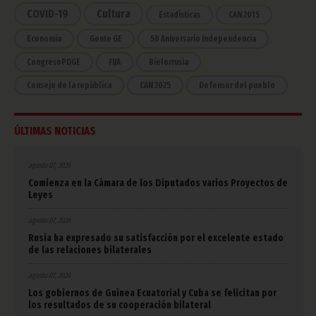
COVID-19
Cultura
Estadísticas
CAN 2015
Economía
Gente GE
50 Aniversario Independencia
CongresoPDGE
FIJA
Bielorrusia
Consejo de la república
CAN 2025
Defensor del pueblo
ÚLTIMAS NOTICIAS
agosto 07, 2026
Comienza en la Cámara de los Diputados varios Proyectos de
Leyes
agosto 07, 2026
Rusia ha expresado su satisfacción por el excelente estado
de las relaciones bilaterales
agosto 07, 2026
Los gobiernos de Guinea Ecuatorial y Cuba se felicitan por
los resultados de su cooperación bilateral