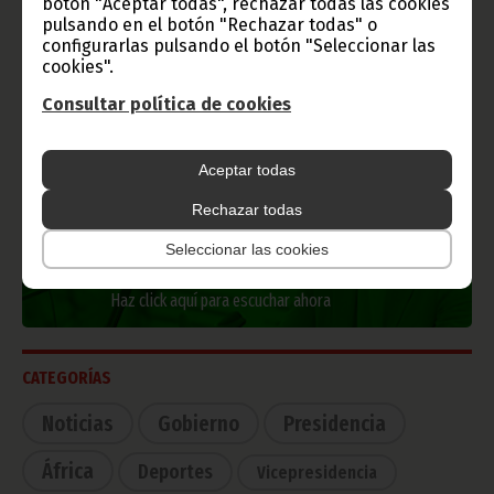
botón "Aceptar todas", rechazar todas las cookies
Información de Guinea Ecuatorial
pulsando en el botón "Rechazar todas" o
configurarlas pulsando el botón "Seleccionar las
cookies".
Consultar política de cookies
TVGE
Aceptar todas
Rechazar todas
Radio Nacional de Guinea
Seleccionar las cookies
Ecuatorial
Haz click aquí para escuchar ahora
CATEGORÍAS
Noticias
Gobierno
Presidencia
África
Deportes
Vicepresidencia