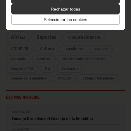
Rechazar todas
CATEGORÍAS
Seleccionar las cookies
Noticias
Gobierno
Presidencia
África
Deportes
Vicepresidencia
COVID-19
Cultura
Estadísticas
CAN 2015
Economía
Gente GE
50 Aniversario Independencia
CongresoPDGE
FIJA
Bielorrusia
Consejo de la república
CAN 2025
Defensor del pueblo
ÚLTIMAS NOTICIAS
agosto 08, 2026
Consejo Directivo del Consejo de la República
agosto 07, 2026