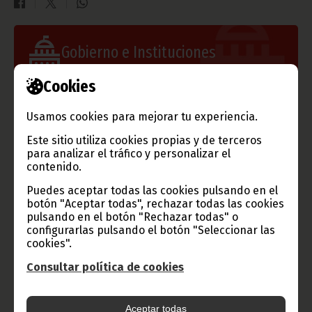
Gobierno e Instituciones
Cookies
Usamos cookies para mejorar tu experiencia.
Información de Guinea Ecuatorial
Este sitio utiliza cookies propias y de terceros
para analizar el tráfico y personalizar el
contenido.
TVGE
Puedes aceptar todas las cookies pulsando en el
botón "Aceptar todas", rechazar todas las cookies
pulsando en el botón "Rechazar todas" o
configurarlas pulsando el botón "Seleccionar las
cookies".
Radio Nacional de Guinea
Consultar política de cookies
Ecuatorial
Haz click aquí para escuchar ahora
Aceptar todas