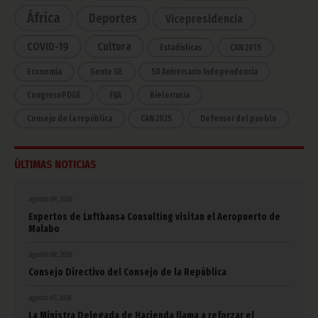
África
Deportes
Vicepresidencia
COVID-19
Cultura
Estadísticas
CAN 2015
Economía
Gente GE
50 Aniversario Independencia
CongresoPDGE
FIJA
Bielorrusia
Consejo de la república
CAN 2025
Defensor del pueblo
ÚLTIMAS NOTICIAS
agosto 09, 2026
Expertos de Lufthansa Consulting visitan el Aeropuerto de
Malabo
agosto 08, 2026
Consejo Directivo del Consejo de la República
agosto 07, 2026
La Ministra Delegada de Hacienda llama a reforzar el