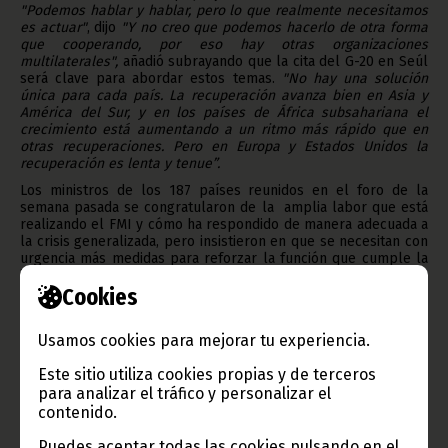
"Podemos hablar y hablar, pero lo que realmente necesitamos
es actuar"
, dijo
"Y no creo que podemos hacerlo de otra forma
que cooperando, por eso hay otras organizaciones
multilaterales",
añadió subrayando que la cita del G-20 en Seúl
será clave para abordar estos temas.
"No hay una solución
única para cada país. La recuperación avanza bien en Asia y
América del Sur, y en los países de África subsahariana el
crecimiento está aumentando a un ritmo más rápido que en
otras recuperaciones. Pero en Europa y Estados Unidos la
recuperación es lenta y tenue”.
Los ministros de los 187 países reunidos en el foro de la
semana pasada se congratularon de la amplia labor que está
realizando el FMI y cómo ha respondido de manera adecuada a
la crisis generalizada, pero insistieron en que se necesitan con
urgencia más medidas para reforzar la función que cumple la
institución y su eficacia como órgano mundial de supervisión
Cookies
financiera.
Oficina de Información y Prensa de Guinea Ecuatorial
Usamos cookies para mejorar tu experiencia.
Este sitio utiliza cookies propias y de terceros
para analizar el tráfico y personalizar el
contenido.
Gobierno e Instituciones
Puedes aceptar todas las cookies pulsando en el