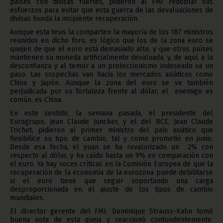
países con divisas fuertes, pidieron al FMI redoblar sus
esfuerzos para evitar que esta guerra de las devaluaciones de
divisas hunda la incipiente recuperación.
Aunque esta tesis la comparten la mayoría de los 187 ministros
reunidos en dicho foro, es lógico que los de la zona euro se
quejen de que el euro está demasiado alto, y que otros países
mantienen su moneda artificialmente devaluada, y, de aquí, a la
desconfianza y al temor a un proteccionismo indeseado va un
paso. Las sospechas van hacia los mercados asiáticos como
China y Japón. Aunque la zona del euro se ve también
perjudicada por su fortaleza frente al dólar, el enemigo es
común, es China.
En este sentido, la semana pasada, el presidente del
Eurogrupo, Jean Claude Juncker, y el del BCE, Jean Claude
Trichet, pidieron al primer ministro del país asiático que
flexibilice su tipo de cambio, tal y como prometió en junio.
Desde esa fecha, el yuan se ha revalorizado un 2% con
respecto al dólar, y ha caído hasta un 9% en comparación con
el euro. Ya hay voces críticas en la Comisión Europea de que la
recuperación de la economía de la eurozona puede debilitarse
si el euro tiene que seguir soportando una carga
desproporcionada en el ajuste de los tipos de cambio
mundiales.
El director gerente del FMI, Dominique Strauss-Kahn tomó
buena nota de esta queja y reaccionó contundentemente.