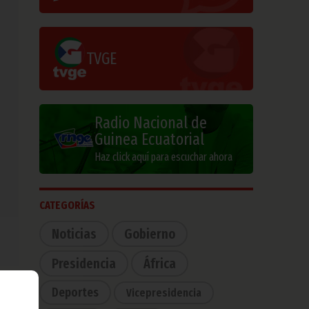
TVGE
Radio Nacional de
Guinea Ecuatorial
Haz click aquí para escuchar ahora
CATEGORÍAS
Noticias
Gobierno
Presidencia
África
Deportes
Vicepresidencia
 que
para