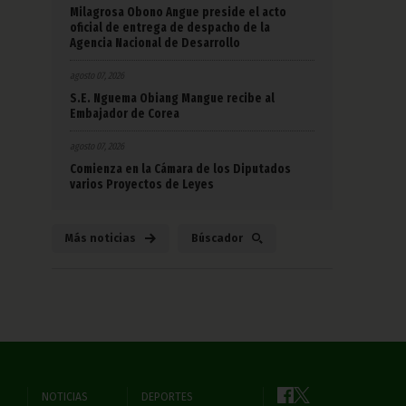
Milagrosa Obono Angue preside el acto
oficial de entrega de despacho de la
Agencia Nacional de Desarrollo
agosto 07, 2026
S.E. Nguema Obiang Mangue recibe al
Embajador de Corea
agosto 07, 2026
Comienza en la Cámara de los Diputados
varios Proyectos de Leyes
Más noticias
Búscador
NOTICIAS
DEPORTES