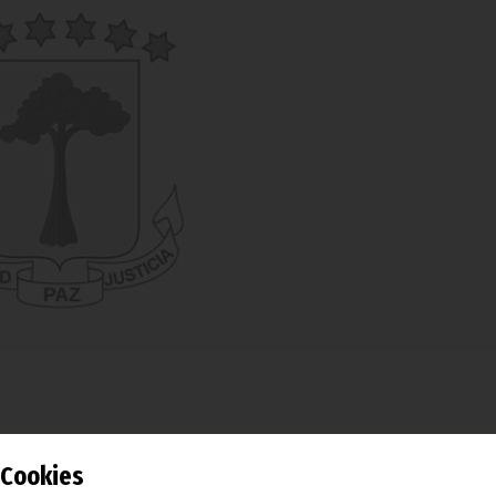
 para Vacunas e Inmunización ha anunciado desde Ginebra
Cookies
n a 37 países de todo el mundo -entre ellos, doce de África- 