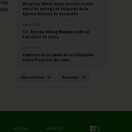
nto
Milagrosa Obono Angue preside el acto
rdo
oficial de entrega de despacho de la
Agencia Nacional de Desarrollo
agosto 07, 2026
S.E. Nguema Obiang Mangue recibe al
Embajador de Corea
agosto 07, 2026
Comienza en la Cámara de los Diputados
varios Proyectos de Leyes
Más noticias
Búscador
NOTICIAS
DEPORTES