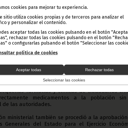
mos cookies para mejorar tu experiencia.
puesta presentada por el Viceprimer Ministro Terce
e sitio utiliza cookies propias y de terceros para analizar el
Owono, se procedió a la acomodación del texto 
fico y personalizar el contenido.
 Decreto por el cual se regula el ejercicio de
 en Guinea Ecuatorial. Esta fue una de las propues
des aceptar todas las cookies pulsando en el botón "Acepta
as", rechazar todas las cookies pulsando en el botón "Rech
ante el Consejo Ministerial celebrado ayer por
as" o configurarlas pulsando el botón "Seleccionar las cookie
ea Ecuatorial bajo la presidencia del Primer Minis
ng.
sultar política de cookies
etende ampliar el control por parte del Estado de 
Aceptar todas
Rechazar todas
y personas que ejercen la medicina privada en
l campo de la medicina tradicional como en numero
Seleccionar las cookies
nados con la salud que han proliferado en los últi
pequeñas farmacias y clínicas de ciudadanos chi
rectamente medicamentos a la población sin
l de las autoridades.
ón ministerial también se procedió a la aprobación
s Generales del Estado para el Ejercicio Económ