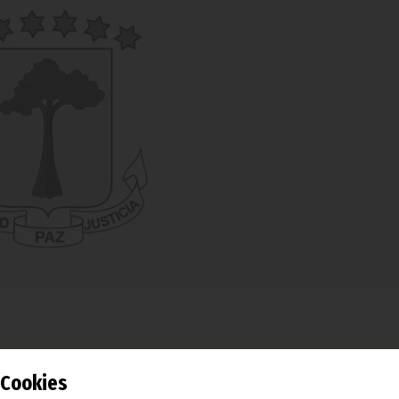
o Interministerial celebrado ayer se presento el texto
Cookies
creto.