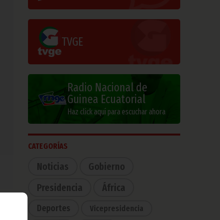
TVGE
Radio Nacional de
Guinea Ecuatorial
Haz click aquí para escuchar ahora
CATEGORÍAS
Noticias
Gobierno
Presidencia
África
Deportes
Vicepresidencia
 del