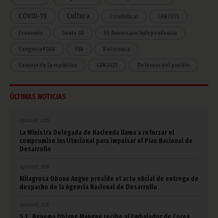
COVID-19
Cultura
Estadísticas
CAN 2015
Economía
Gente GE
50 Aniversario Independencia
CongresoPDGE
FIJA
Bielorrusia
Consejo de la república
CAN 2025
Defensor del pueblo
ÚLTIMAS NOTICIAS
agosto 07, 2026
La Ministra Delegada de Hacienda llama a reforzar el
compromiso institucional para impulsar el Plan Nacional de
Desarrollo
agosto 07, 2026
Milagrosa Obono Angue preside el acto oficial de entrega de
despacho de la Agencia Nacional de Desarrollo
agosto 07, 2026
S.E. Nguema Obiang Mangue recibe al Embajador de Corea