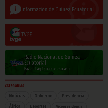
Información de Guinea Ecuatorial
TVGE
Radio Nacional de Guinea
Ecuatorial
Haz click aquí para escuchar ahora
CATEGORÍAS
Noticias
Gobierno
Presidencia
África
Deportes
Vicepresidencia