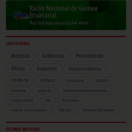
Radio Nacional de Guinea
Ecuatorial
Haz click aquí para escuchar ahora
CATEGORÍAS
Noticias
Gobierno
Presidencia
África
Deportes
Vicepresidencia
COVID-19
Cultura
Estadísticas
CAN 2015
Economía
Gente GE
50 Aniversario Independencia
CongresoPDGE
FIJA
Bielorrusia
Consejo de la república
CAN 2025
Defensor del pueblo
ÚLTIMAS NOTICIAS