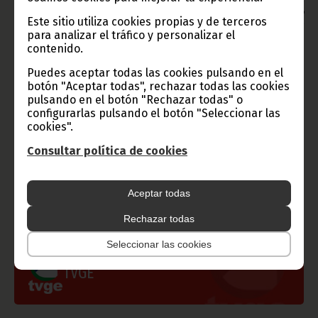
Aviso: La reproducción total o parcial de este artículo o de las
imágenes que lo acompañen debe hacerse, siempre y en todo
Este sitio utiliza cookies propias y de terceros
lugar, con la mención de la fuente de origen de la misma
para analizar el tráfico y personalizar el
(Oficina de Información y Prensa de Guinea Ecuatorial).
contenido.
Puedes aceptar todas las cookies pulsando en el
botón "Aceptar todas", rechazar todas las cookies
pulsando en el botón "Rechazar todas" o
configurarlas pulsando el botón "Seleccionar las
Gobierno e Instituciones
cookies".
Consultar política de cookies
Aceptar todas
Información de Guinea Ecuatorial
Rechazar todas
Seleccionar las cookies
TVGE