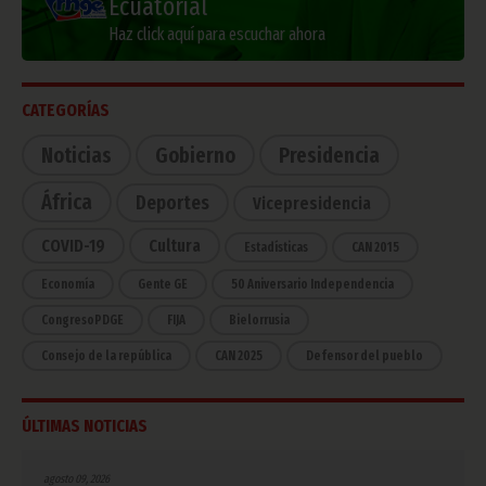
Ecuatorial
Haz click aquí para escuchar ahora
CATEGORÍAS
Noticias
Gobierno
Presidencia
África
Deportes
Vicepresidencia
COVID-19
Cultura
Estadísticas
CAN 2015
Economía
Gente GE
50 Aniversario Independencia
CongresoPDGE
FIJA
Bielorrusia
Consejo de la república
CAN 2025
Defensor del pueblo
ÚLTIMAS NOTICIAS
agosto 09, 2026