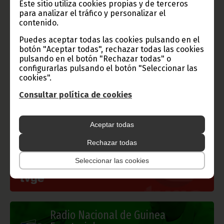
Este sitio utiliza cookies propias y de terceros
Oficina de Información y Prensa de Guinea Ecuatorial (D. G.
para analizar el tráfico y personalizar el
Base Internet).
contenido.
Puedes aceptar todas las cookies pulsando en el
botón "Aceptar todas", rechazar todas las cookies
pulsando en el botón "Rechazar todas" o
Gobierno e Instituciones
configurarlas pulsando el botón "Seleccionar las
cookies".
Consultar política de cookies
Información de Guinea Ecuatorial
Aceptar todas
Rechazar todas
Seleccionar las cookies
TVGE
Radio Nacional de Guinea