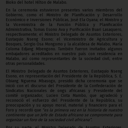
Bioko del hotel Hilton de Malabo.
En la ceremonia estuvieron presentes varios miembros del
Gobierno, como el Ministro de Planificación y Desarrollo
Económico e Inversiones Públicas, José Ela Oyana; el Ministro y
la Viceministra de la Función Pública y Planificación
Administrativa, Tomas Esono Ava y Purificación Buari Lasaquero,
respectivamente; el Ministro Delegado de Asuntos Exteriores,
Eustaquio Nseng Esono; el Viceministro de Agricultura y
Bosques, Sergio Osa Mongomo y la alcaldesa de Malabo, María
Coloma Edjang Mbengono. También fueron invitados algunos
embajadores acreditados en nuestro país con residencia en
Malabo, así como representantes de la sociedad civil, entre
otras personalidades.
El Ministro Delegado de Asuntos Exteriores, Eustaquio Nseng
Esono, en representación del Presidente de la República, S. E.
Obiang Nguema Mbasogo, presidió dicha ceremonia que se
inició con el discurso del Presidente de la Confederación de
Sindicatos Nacionales de ongs africanas y Presidente del
comité organizador, Lucien Cinta Mambo, que agradeció y
reconoció el esfuerzo del Presidente de la República, su
preocupación y su apoyo moral, material y financiero para el
Foro y recordó que
“es la primera vez en la historia de nuestro
continente que un Jefe de Estado africano se compromete para
organizar un foro de la sociedad civil africana”.
Por su parte, el Ministro Delegado de Asuntos Exteriores,