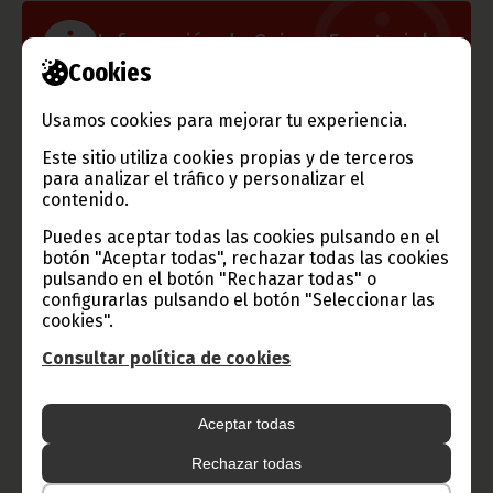
Información de Guinea Ecuatorial
Cookies
Usamos cookies para mejorar tu experiencia.
TVGE
Este sitio utiliza cookies propias y de terceros
para analizar el tráfico y personalizar el
contenido.
Puedes aceptar todas las cookies pulsando en el
Radio Nacional de Guinea
botón "Aceptar todas", rechazar todas las cookies
pulsando en el botón "Rechazar todas" o
Ecuatorial
configurarlas pulsando el botón "Seleccionar las
Haz click aquí para escuchar ahora
cookies".
Consultar política de cookies
CATEGORÍAS
Aceptar todas
Noticias
Gobierno
Presidencia
Rechazar todas
África
Deportes
Vicepresidencia