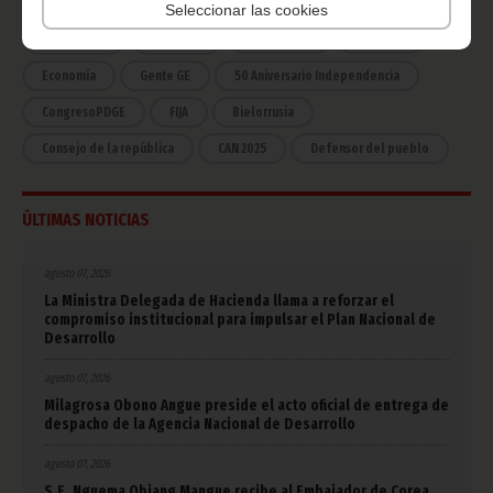
Seleccionar las cookies
COVID-19
Cultura
Estadísticas
CAN 2015
Economía
Gente GE
50 Aniversario Independencia
CongresoPDGE
FIJA
Bielorrusia
Consejo de la república
CAN 2025
Defensor del pueblo
ÚLTIMAS NOTICIAS
agosto 07, 2026
La Ministra Delegada de Hacienda llama a reforzar el
compromiso institucional para impulsar el Plan Nacional de
Desarrollo
agosto 07, 2026
Milagrosa Obono Angue preside el acto oficial de entrega de
despacho de la Agencia Nacional de Desarrollo
agosto 07, 2026
S.E. Nguema Obiang Mangue recibe al Embajador de Corea