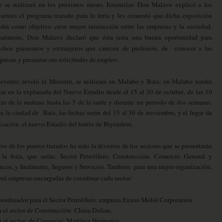
e se realizará en los próximos meses. Estanislao Don Malavo explicó a los
esentes el programa trazado para la feria y les comentó que dicha exposición
ndrá como objetivo crear mayor interacción entre las empresas y la sociedad.
ualmente, Don Malavo declaró que ésta sería una buena oportunidad para
chos guineanos y extranjeros que carecen de profesión, de conocer a las
presas y presentar sus solicitudes de empleo.
 evento, reveló el Ministro, se realizará en Malabo y Bata; en Malabo tendrá
gar en la explanada del Nuevo Estadio desde el 15 al 30 de octubre, de las 10
ras de la mañana hasta las 5 de la tarde y durante un periodo de dos semanas.
ra la ciudad de Bata, las fechas serán del 15 al 30 de noviembre, y el lugar de
icación, el nuevo Estadio del barrio de Biyendem.
ros de los puntos tratados ha sido la división de los sectores que se presentarán
 la feria, que serán: Sector Petrolífero, Construcción, Comercio General y
ncos, y finalmente, Seguros y Servicios. También para una mejor organización,
brá empresas encargadas de coordinar cada sector:
ordinador para el Sector Petrolífero: empresa Exxon Mobil Corporation.
 el sector de Construcción: China Dalian.
 el sector de Comercio: Martínez Hermanos.