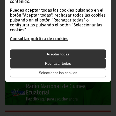
contenido.
Gobierno e Instituciones
Puedes aceptar todas las cookies pulsando en el
botón "Aceptar todas", rechazar todas las cookies
pulsando en el botón "Rechazar todas" o
configurarlas pulsando el botón "Seleccionar las
cookies".
Información de Guinea Ecuatorial
Consultar política de cookies
Aceptar todas
TVGE
Rechazar todas
Seleccionar las cookies
Radio Nacional de Guinea
Ecuatorial
Haz click aquí para escuchar ahora