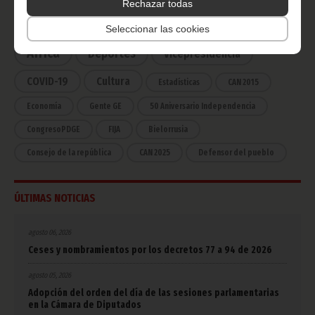
Rechazar todas
Noticias
Gobierno
Presidencia
Seleccionar las cookies
África
Deportes
Vicepresidencia
COVID-19
Cultura
Estadísticas
CAN 2015
Economía
Gente GE
50 Aniversario Independencia
CongresoPDGE
FIJA
Bielorrusia
Consejo de la república
CAN 2025
Defensor del pueblo
ÚLTIMAS NOTICIAS
agosto 06, 2026
Ceses y nombramientos por los decretos 77 a 94 de 2026
agosto 05, 2026
Adopción del orden del día de las sesiones parlamentarias
en la Cámara de Diputados