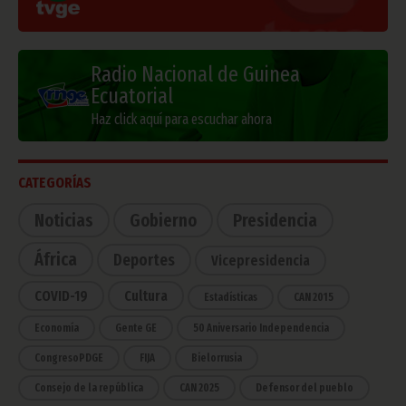
Radio Nacional de Guinea
Ecuatorial
Haz click aquí para escuchar ahora
CATEGORÍAS
Noticias
Gobierno
Presidencia
África
Deportes
Vicepresidencia
COVID-19
Cultura
Estadísticas
CAN 2015
Economía
Gente GE
50 Aniversario Independencia
CongresoPDGE
FIJA
Bielorrusia
Consejo de la república
CAN 2025
Defensor del pueblo