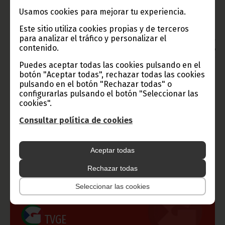
administración eficiente”.
Usamos cookies para mejorar tu experiencia.
Texto y fotos: Mansueto Loeri Bomohagasi (DGPWIGE)
Oficina de Información y Prensa de Guinea Ecuatorial
Este sitio utiliza cookies propias y de terceros
para analizar el tráfico y personalizar el
Aviso: La reproducción total o parcial de este artículo o de las
contenido.
imágenes que lo acompañen debe hacerse, siempre y en todo
lugar, con la mención de la fuente de origen de la misma
Puedes aceptar todas las cookies pulsando en el
(Oficina de Información y Prensa de Guinea Ecuatorial).
botón "Aceptar todas", rechazar todas las cookies
pulsando en el botón "Rechazar todas" o
configurarlas pulsando el botón "Seleccionar las
cookies".
Gobierno e Instituciones
Consultar política de cookies
Aceptar todas
Información de Guinea Ecuatorial
Rechazar todas
Seleccionar las cookies
TVGE