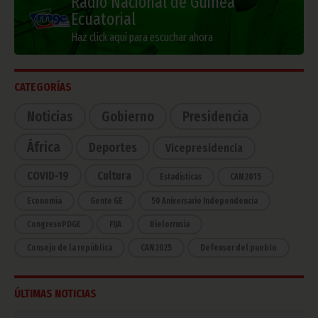
Radio Nacional de Guinea
Ecuatorial
Haz click aquí para escuchar ahora
CATEGORÍAS
Noticias
Gobierno
Presidencia
África
Deportes
Vicepresidencia
COVID-19
Cultura
Estadísticas
CAN 2015
Economía
Gente GE
50 Aniversario Independencia
CongresoPDGE
FIJA
Bielorrusia
Consejo de la república
CAN 2025
Defensor del pueblo
ÚLTIMAS NOTICIAS