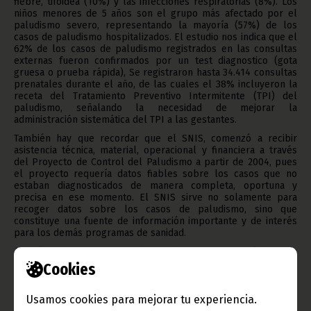
fiebre, tifoidea (10%) y las infecciones respiratorias (8%). Los
niños menores de 5 años son el grupo más afectado por el
paludismo severo, representando la mayoría (57%) de los
casos de paludismo hospitalizados. El estudio nos indica que el
62% de los casos de paludismo registrados en las consultas
externas fueron confirmados por un test diagnostico (gota
gruesa o prueba rápida), Se registraron hasta 34.414 consultas
prenatales durante el año, de las cuales el 38% incluyeron la
receta del Tratamiento Preventivo Intermitente (TPI) del
paludismo, señalando la necesidad de mejorar la
administración sistemática del TPI a las gestantes.
También hay que recordar que el SNIS, comenzó a recibir
asistencia técnica, material, operacional y financiera a través
del Proyecto de Control del Paludismo a partir de 2004, pues
el proyecto requería datos fiables sobre los casos que no
estaban diagnosticados de manera completa, oportuna y
precisa en ese momento. El SNIS sirve no solamente para
recoger datos sobre los casos de paludismo, sino que
constituye una fuente de información importante y de interés
para los demás programas de sanidad.
Actualmente se manejan 3 libros de registro a nivel de cada
establecimiento de salud gubernamental: Consulta General,
Cookies
Control Prenatal y Hospitalización. El nuevo registro de
laboratorio ya ha sido aprobado por el Ministerio y se pondrá
en operación el 2011 a nivel nacional.
Usamos cookies para mejorar tu experiencia.