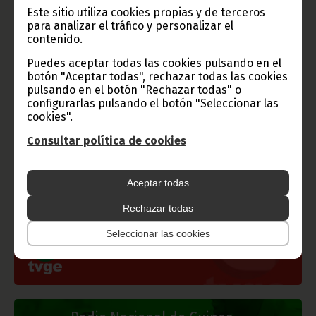
Texto: Sarilusi Tarifa King.
Este sitio utiliza cookies propias y de terceros
para analizar el tráfico y personalizar el
Oficina de Información y Prensa de Guinea Ecuatorial ( D. G.
Base Internet).
contenido.
Puedes aceptar todas las cookies pulsando en el
botón "Aceptar todas", rechazar todas las cookies
pulsando en el botón "Rechazar todas" o
configurarlas pulsando el botón "Seleccionar las
Gobierno e Instituciones
cookies".
Consultar política de cookies
Información de Guinea Ecuatorial
Aceptar todas
Rechazar todas
Seleccionar las cookies
TVGE