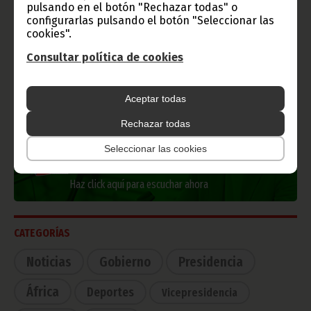
pulsando en el botón "Rechazar todas" o
Información de Guinea Ecuatorial
configurarlas pulsando el botón "Seleccionar las
cookies".
Consultar política de cookies
TVGE
Aceptar todas
Rechazar todas
Radio Nacional de Guinea
Seleccionar las cookies
Ecuatorial
Haz click aquí para escuchar ahora
CATEGORÍAS
Noticias
Gobierno
Presidencia
África
Deportes
Vicepresidencia