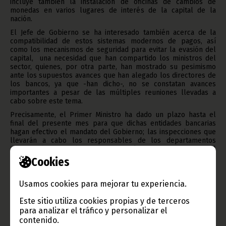
incluye también la instalación de oficinas de cambios de
monedas en varios lugares de interés de la capital de la
nación.
El Jefe de Gobierno se ha interesado también acerca de la
compatibilidad de estos sistemas modernos de pagos, así
como los mecanismos de seguridad para evitar la evasión del
capital, una necesidad que han compartido los ministros del
sector, quienes, por otra parte, han mostrado su pesimismo
ante los supuestos avances que han alegado los directores de
los bancos, ya que -han dicho-, no se constatan avances
importantes a pesar de las múltiples reuniones llevadas a
cabo sobre este tema.
Precisamente, el Primer Ministro ha dado un plazo hasta el
final del presente mes para que dichas entidades bancarias
hagan efectivo el mandato del Gobierno; las inspecciones que
llevarán a cabo los responsables de los departamentos
ministeriales involucrados servirán para cotejar el
cumplimiento de este mandato.
Cookies
Texto: Luis Felipe Rondo (G. P. Primer Ministro).
Usamos cookies para mejorar tu experiencia.
Oficina de Información y Prensa de Guinea Ecuatorial.
Este sitio utiliza cookies propias y de terceros
para analizar el tráfico y personalizar el
contenido.