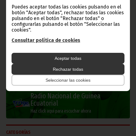
Gobierno e Instituciones
Puedes aceptar todas las cookies pulsando en el
botón "Aceptar todas", rechazar todas las cookies
pulsando en el botón "Rechazar todas" o
configurarlas pulsando el botón "Seleccionar las
cookies".
Información de Guinea Ecuatorial
Consultar política de cookies
Aceptar todas
TVGE
Rechazar todas
Seleccionar las cookies
Radio Nacional de Guinea
Ecuatorial
Haz click aquí para escuchar ahora
CATEGORÍAS