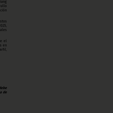
iang
ullo
ación
stos
025,
ales
e el
as en
rfil,
 debe
na de