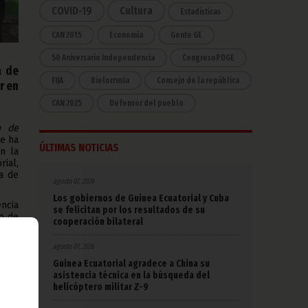
COVID-19
Cultura
Estadísticas
CAN 2015
Economía
Gente GE
50 Aniversario Independencia
CongresoPDGE
a de
FIJA
Bielorrusia
Consejo de la república
r en
CAN 2025
Defensor del pueblo
n de
se ha
ÚLTIMAS NOTICIAS
n la
ial,
a de
agosto 07, 2026
Los gobiernos de Guinea Ecuatorial y Cuba
ncia
se felicitan por los resultados de su
o de
cooperación bilateral
uema
dong
agosto 07, 2026
y la
Guinea Ecuatorial agradece a China su
e de
asistencia técnica en la búsqueda del
helicóptero militar Z-9
y el
s de