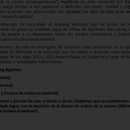
 de la nación ecuatoguineana
”,
manifestó en otro momento S.E Ob
uego alentar a los jugadores a defender con honor, lealtad y org
e las acciones que desarrollan con dignidad los hijos de esta gran n
 Guinea Ecuatorial.
basogo ha recordado al Nzalang Nacional que su acción en e
arse en ganar la próxima Copa de África de Naciones Marruecos 2
 ha puesto a su disposición todos los medios económicos y materi
espera una respuesta positiva.
essoso, ha sido el encargado de amenizar esta ceremonia en la qu
ano ha felicitado a la selección por los éxitos y victorias cosechad
canas de los años 2021 y 2023 desarrolladas en Camerún y Costa de Ma
alento y habilidades futbolísticas.
sang Nguema
Obiang
encial)
 y Prensa de Guinea Ecuatorial
 total o parcial de este artículo o de las imágenes que lo acompañen
todo lugar, con la mención de la fuente de origen de la misma (Ofici
e Guinea Ecuatorial).