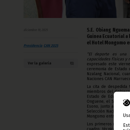
S.E. Obiang Nguema
diciembre 19, 2025
Guinea Ecuatorial a 
el Hotel Mongomo en
Presidencia
CAN 2025
“El deporte es una 
capacidades físicas y 
Ver la galería
expresado este viern
ceremonia de Estado d
Nzalang Nacional, cua
Naciones CAN Marrueco
La cita de despedida
miembros del Gobierno
Estado de Educación,
Onguene, el Secretari
Esono, junto al adjun
Selección Nacional qu
Usa
Mongomo entre otras p
Los primeros minutos 
Est
cuadro técnico a car