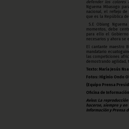
defender los colores
Nguema Mbasogo para l
nacional, el reflejo d
que es la República de
S.E Obiang Nguema M
momentos, debe centr
para ello el Gobierno
necesarios y ahora se 
El cantante maestro B
mandatario ecuatoguine
las competiciones afri
demostrando agilidad, t
Texto: María Jesús N
Fotos: Higinio Ondo 
(Equipo Prensa Presid
Oficina de Información
Aviso: La reproducción
hacerse, siempre y en 
Información y Prensa d