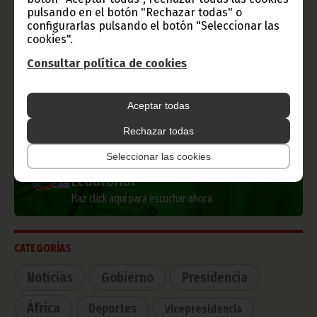
pulsando en el botón "Rechazar todas" o
Información de Guinea Ecuatorial
configurarlas pulsando el botón "Seleccionar las
cookies".
Consultar política de cookies
TVGE
Aceptar todas
Rechazar todas
Seleccionar las cookies
Radio Nacional de Guinea
Ecuatorial
Haz click aquí para escuchar ahora
CATEGORÍAS
Noticias
Gobierno
Presidencia
África
Deportes
Vicepresidencia