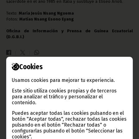
sacerdote en el año 1985 en Italia y sustituye a Eliseo Arioti.
Texto:
María Jesús Nsang Nguema
Fotos:
Matías Nsang Esono Eyang
Oficina de Información y Prensa de Guinea Ecuatorial
(D.G.B.I.)
Cookies
Gobierno e Instituciones
Usamos cookies para mejorar tu experiencia.
Este sitio utiliza cookies propias y de terceros
para analizar el tráfico y personalizar el
contenido.
Información de Guinea Ecuatorial
Puedes aceptar todas las cookies pulsando en el
botón "Aceptar todas", rechazar todas las cookies
pulsando en el botón "Rechazar todas" o
configurarlas pulsando el botón "Seleccionar las
TVGE
cookies".