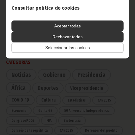
Consultar política de cookies
Radio Nacional de Guinea
Aceptar todas
Ecuatorial
Rechazar todas
Haz click aquí para escuchar ahora
Seleccionar las cookies
CATEGORÍAS
Noticias
Gobierno
Presidencia
África
Deportes
Vicepresidencia
COVID-19
Cultura
Estadísticas
CAN 2015
Economía
Gente GE
50 Aniversario Independencia
CongresoPDGE
FIJA
Bielorrusia
Consejo de la república
CAN 2025
Defensor del pueblo