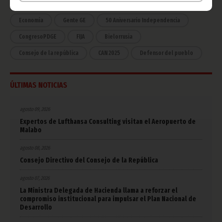
COVID-19
Cultura
Estadísticas
CAN 2015
Economía
Gente GE
50 Aniversario Independencia
CongresoPDGE
FIJA
Bielorrusia
Consejo de la república
CAN 2025
Defensor del pueblo
ÚLTIMAS NOTICIAS
agosto 09, 2026
Expertos de Lufthansa Consulting visitan el Aeropuerto de
Malabo
agosto 08, 2026
Consejo Directivo del Consejo de la República
agosto 07, 2026
La Ministra Delegada de Hacienda llama a reforzar el
compromiso institucional para impulsar el Plan Nacional de
Desarrollo