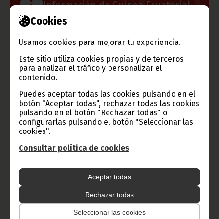
Información de Guinea Ecuatorial
Cookies
Usamos cookies para mejorar tu experiencia.
TVGE
Este sitio utiliza cookies propias y de terceros
para analizar el tráfico y personalizar el
contenido.
Puedes aceptar todas las cookies pulsando en el
Radio Nacional de Guinea
botón "Aceptar todas", rechazar todas las cookies
Ecuatorial
pulsando en el botón "Rechazar todas" o
configurarlas pulsando el botón "Seleccionar las
Haz click aquí para escuchar ahora
cookies".
Consultar política de cookies
CATEGORÍAS
Aceptar todas
Noticias
Gobierno
Presidencia
Rechazar todas
África
Deportes
Vicepresidencia
Seleccionar las cookies