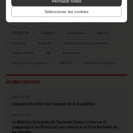
Rechazar todas
Noticias
Gobierno
Presidencia
Seleccionar las cookies
África
Deportes
Vicepresidencia
COVID-19
Cultura
Estadísticas
CAN 2015
Economía
Gente GE
50 Aniversario Independencia
CongresoPDGE
FIJA
Bielorrusia
Consejo de la república
CAN 2025
Defensor del pueblo
ÚLTIMAS NOTICIAS
agosto 08, 2026
Consejo Directivo del Consejo de la República
agosto 07, 2026
La Ministra Delegada de Hacienda llama a reforzar el
compromiso institucional para impulsar el Plan Nacional de
Desarrollo