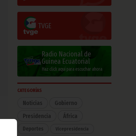
TVGE
Radio Nacional de
Guinea Ecuatorial
Haz click aquí para escuchar ahora
CATEGORÍAS
Noticias
Gobierno
Presidencia
África
Deportes
Vicepresidencia
s de
para