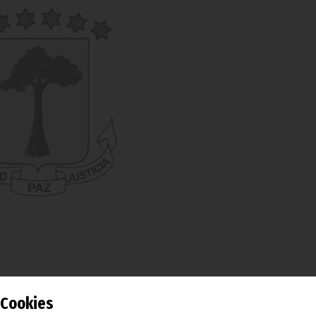
cio, Pedro Olivera Boropu, se ha reunido con los funcionario
Cookies
consejo directivo, a fin de elaborar un documento borrador 