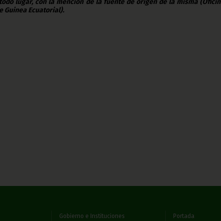
todo lugar, con la mención de la fuente de origen de la misma (Ofici
e Guinea Ecuatorial).
Gobierno e Instituciones
Portada