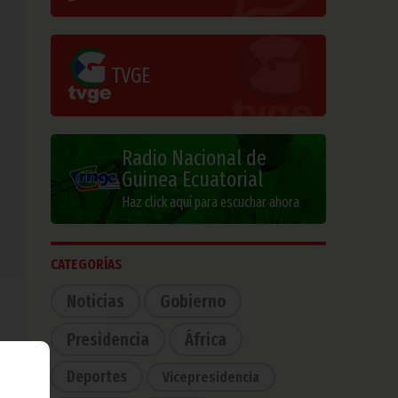
TVGE
Radio Nacional de
Guinea Ecuatorial
Haz click aquí para escuchar ahora
CATEGORÍAS
Noticias
Gobierno
Presidencia
África
Deportes
Vicepresidencia