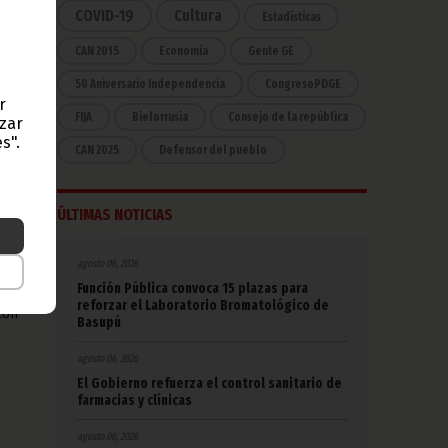
n el
COVID-19
Cultura
Estadísticas
nión
CAN 2015
Economía
Gente GE
orme
50 Aniversario Independencia
CongresoPDGE
r
FIJA
Bielorrusia
Consejo de la república
azar
s".
CAN 2025
Defensor del pueblo
a
ÚLTIMAS NOTICIAS
las
agosto 06, 2026
ra
Función Pública convoca 15 plazas para
reforzar el Laboratorio Bromatológico de
con
Basupú
agosto 06, 2026
El Gobierno refuerza el control sanitario de
farmacias y clínicas
agosto 06, 2026