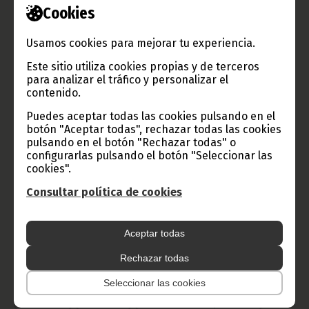
Cookies
Usamos cookies para mejorar tu experiencia.
TVGE
Este sitio utiliza cookies propias y de terceros
para analizar el tráfico y personalizar el
contenido.
Radio Nacional de Guinea
Puedes aceptar todas las cookies pulsando en el
Ecuatorial
botón "Aceptar todas", rechazar todas las cookies
pulsando en el botón "Rechazar todas" o
Haz click aquí para escuchar ahora
configurarlas pulsando el botón "Seleccionar las
cookies".
Consultar política de cookies
CATEGORÍAS
Noticias
Gobierno
Presidencia
Aceptar todas
África
Deportes
Vicepresidencia
Rechazar todas
COVID-19
Cultura
Estadísticas
CAN 2015
Seleccionar las cookies
Economía
Gente GE
50 Aniversario Independencia