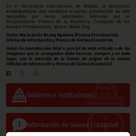
En el Aeropuerto Internacional de Malabo, la delegación
ecuatoguineana que encabeza la pareja presidencial ha sido
despedida por varias autoridades lideradas por el
Vicepresidente Primero de la República, Encargado de los
Asuntos Presidenciales, Ignacio Milam Tang.
Texto: María Jesús Nsang Nguema (Prensa Presidencial).
Oficina de Información y Prensa de Guinea Ecuatorial.
Aviso: La reproducción total o parcial de este artículo o de las
imágenes que lo acompañen debe hacerse, siempre y en todo
lugar, con la mención de la fuente de origen de la misma
(Oficina de Información y Prensa de Guinea Ecuatorial).
Gobierno e Instituciones
Información de Guinea Ecuatorial