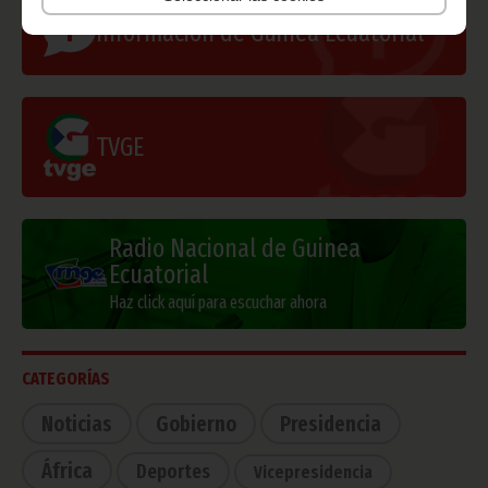
Información de Guinea Ecuatorial
TVGE
Radio Nacional de Guinea
Ecuatorial
Haz click aquí para escuchar ahora
CATEGORÍAS
Noticias
Gobierno
Presidencia
África
Deportes
Vicepresidencia