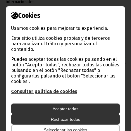
internacionales.
Los trabajos de evaluación y planificación continuarán este
Cookies
martes, 9 de junio, en Malabo, con nuevas reuniones técnicas
orientadas a concretar las soluciones y el calendario de
actuaciones que permitan recuperar la funcionalidad de las
Usamos cookies para mejorar tu experiencia.
principales infraestructuras deportivas del país.
Texto y fotos: Departamento de Prensa del Gabinete del
Este sitio utiliza cookies propias y de terceros
Primer Ministro
para analizar el tráfico y personalizar el
contenido.
Oficina de Información y Prensa de Guinea Ecuatorial
Aviso: La reproducción total o parcial de este artículo o de las
Puedes aceptar todas las cookies pulsando en el
imágenes que lo acompañen debe hacerse, siempre y en todo
botón "Aceptar todas", rechazar todas las cookies
lugar, con la mención de la fuente de origen de la misma
pulsando en el botón "Rechazar todas" o
(Oficina de Información y Prensa de Guinea Ecuatorial).
configurarlas pulsando el botón "Seleccionar las
cookies".
Consultar política de cookies
Aceptar todas
Gobierno e Instituciones
Rechazar todas
Seleccionar las cookies