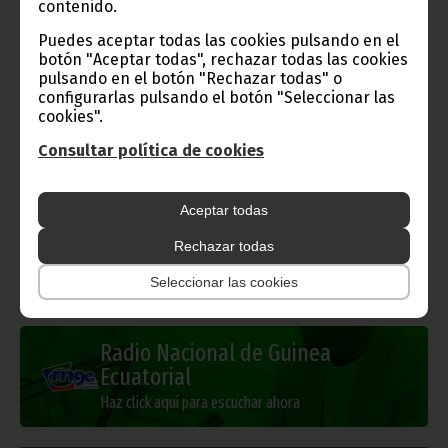
contenido.
Puedes aceptar todas las cookies pulsando en el
Gobierno e Instituciones
botón "Aceptar todas", rechazar todas las cookies
pulsando en el botón "Rechazar todas" o
configurarlas pulsando el botón "Seleccionar las
cookies".
Consultar política de cookies
Información de Guinea Ecuatorial
Aceptar todas
Rechazar todas
TVGE
Seleccionar las cookies
Radio Nacional de Guinea
Ecuatorial
Haz click aquí para escuchar ahora