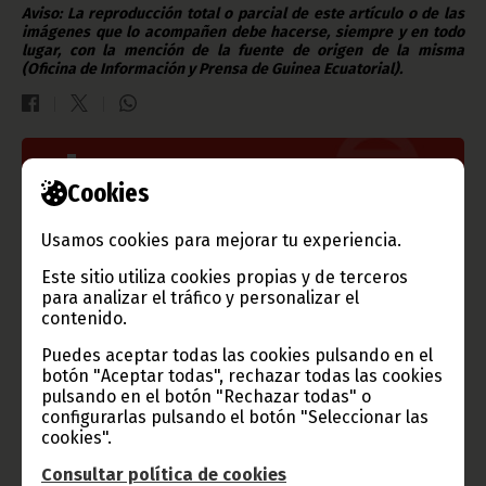
Aviso: La reproducción total o parcial de este artículo o de las
imágenes que lo acompañen debe hacerse, siempre y en todo
lugar, con la mención de la fuente de origen de la misma
(Oficina de Información y Prensa de Guinea Ecuatorial).
Gobierno e Instituciones
Cookies
Usamos cookies para mejorar tu experiencia.
Este sitio utiliza cookies propias y de terceros
Información de Guinea Ecuatorial
para analizar el tráfico y personalizar el
contenido.
Puedes aceptar todas las cookies pulsando en el
botón "Aceptar todas", rechazar todas las cookies
TVGE
pulsando en el botón "Rechazar todas" o
configurarlas pulsando el botón "Seleccionar las
cookies".
Consultar política de cookies