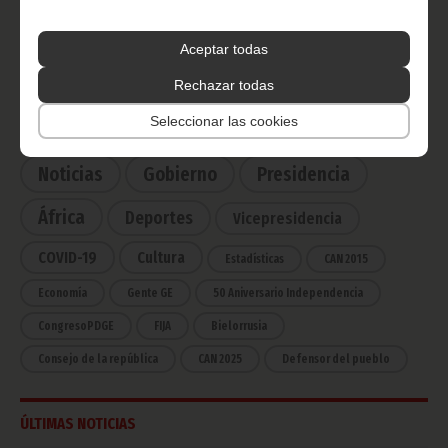
Radio Nacional de Guinea
Ecuatorial
Aceptar todas
Haz click aquí para escuchar ahora
Rechazar todas
Seleccionar las cookies
CATEGORÍAS
Noticias
Gobierno
Presidencia
África
Deportes
Vicepresidencia
COVID-19
Cultura
Estadísticas
CAN 2015
Economía
Gente GE
50 Aniversario Independencia
CongresoPDGE
FIJA
Bielorrusia
Consejo de la república
CAN 2025
Defensor del pueblo
ÚLTIMAS NOTICIAS