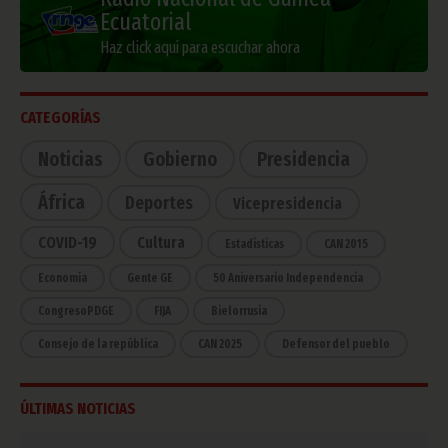
Ecuatorial
Haz click aquí para escuchar ahora
CATEGORÍAS
Noticias
Gobierno
Presidencia
África
Deportes
Vicepresidencia
COVID-19
Cultura
Estadísticas
CAN 2015
Economía
Gente GE
50 Aniversario Independencia
CongresoPDGE
FIJA
Bielorrusia
Consejo de la república
CAN 2025
Defensor del pueblo
ÚLTIMAS NOTICIAS