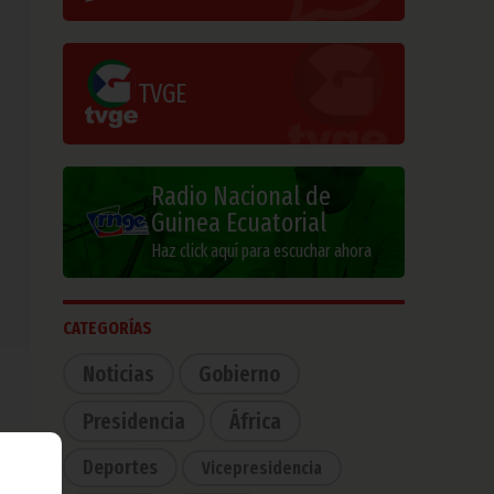
TVGE
Radio Nacional de
Guinea Ecuatorial
Haz click aquí para escuchar ahora
CATEGORÍAS
Noticias
Gobierno
Presidencia
África
Deportes
Vicepresidencia
 dos