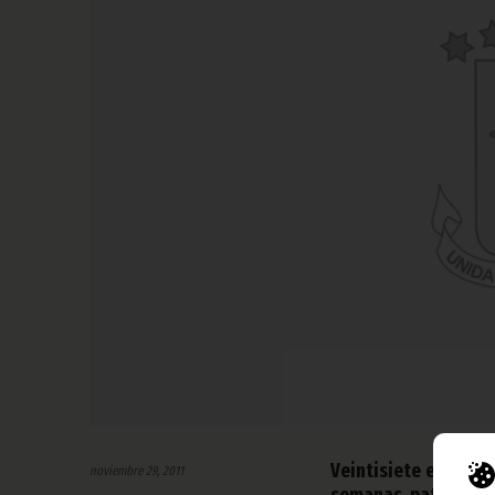
Veintisiete entrena
noviembre 29, 2011
semanas, patrocinad