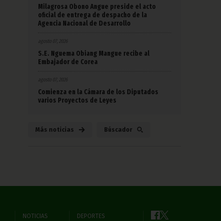
Milagrosa Obono Angue preside el acto
oficial de entrega de despacho de la
Agencia Nacional de Desarrollo
agosto 07, 2026
S.E. Nguema Obiang Mangue recibe al
Embajador de Corea
agosto 07, 2026
Comienza en la Cámara de los Diputados
varios Proyectos de Leyes
Más noticias
Búscador
NOTICIAS
DEPORTES