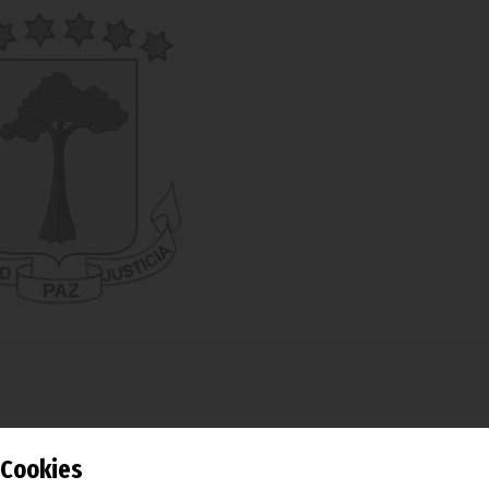
dores de atletismo se han formado en un curso intensivo de
Cookies
o por la Real Federación Española de Atletismo.