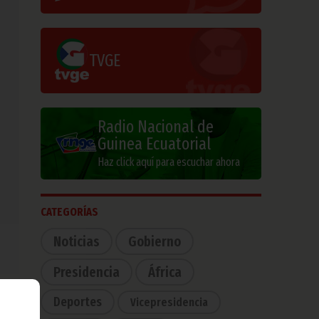
TVGE
Radio Nacional de
Guinea Ecuatorial
Haz click aquí para escuchar ahora
CATEGORÍAS
Noticias
Gobierno
Presidencia
África
Deportes
Vicepresidencia
o de
zado