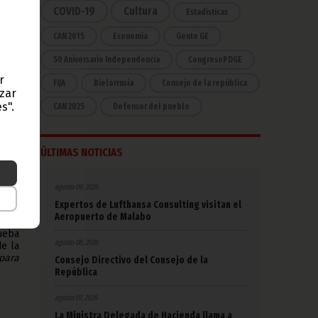
COVID-19
Cultura
Estadísticas
CAN 2015
Economía
Gente GE
lacio
ación
50 Aniversario Independencia
CongresoPDGE
a los
r
FIJA
Bielorrusia
Consejo de la república
azar
enir
s".
CAN 2025
Defensor del pueblo
gran
r su
ÚLTIMAS NOTICIAS
ltas,
 una
neral
agosto 09, 2026
ón y
Expertos de Lufthansa Consulting visitan el
Aeropuerto de Malabo
es y
ueba
agosto 08, 2026
de la
para
Consejo Directivo del Consejo de la
República
agosto 07, 2026
La Ministra Delegada de Hacienda llama a