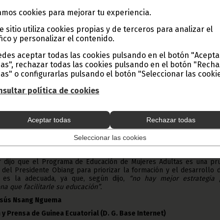
avés del Fondo de Desarrollo Social.
mos cookies para mejorar tu experiencia.
e sitio utiliza cookies propias y de terceros para analizar el
Sociales y Promoción de la Mujer, Eulalia Envo Bela, presidió en el Pa
fico y personalizar el contenido.
ncias Internacionales de Ngolo, el inicio de este curso de capacit
de Educación de Mujeres Adultas, Jóvenes y Adolescentes, dirigido 
des aceptar todas las cookies pulsando en el botón "Acepta
as de Asuntos Sociales y Promoción de la Mujer de todo el país.
as", rechazar todas las cookies pulsando en el botón "Rech
e Programa Nacional, Antolin Nguema Nlang, fue el primero en interv
as" o configurarlas pulsando el botón "Seleccionar las cookie
detallada sobre la importancia del proyecto.
ción y capacitación,
-dijo la Ministra Envo Bela-
, brindará una 
sultar política de cookies
as personas que en la adolescencia y juventud no pudieron conclui
ntido, señaló que
“el título del proyecto “Educación de mujeres Adu
s” no implica discriminación para los hombres, sino que responde a
Aceptar todas
Rechazar todas
ro país, si se tiene en cuenta que los resultados del último Censo Ge
da del 2011, colocan a la mujer en el nivel más bajo de educaci
Seleccionar las cookies
u intervención, la titular del Departamento de Asuntos Social
 dijo que el Programa de Educación de Mujeres Adultas es una pr
 del Presidente Obiang para priorizar la formación y el desarrollo 
 es la adecuada, ya que, según dijo,
“no hay mejor estrategia 
a que facilitarle su educación”.
Jesús Nsang Nguema
 y Prensa de Guinea Ecuatorial (D. G. Base Internet)