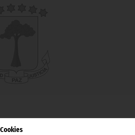
tos Sociales y Promoción de la Mujer asisten a un curs
Cookies
ación para mujeres adultas, jóvenes y adolescentes organi