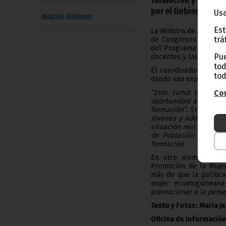
por el Gobierno a tr
Usa
Noticias
Gobierno
Est
La Ministra de Asuntos 
trá
de Congresos y Confere
del Programa Nacional 
Pue
docentes y las delegad
tod
El coordinador de est
tod
dando una explicación 
“Este curso de forma
Con
oportunidad a numeros
formación”.
En este se
Jóvenes y Adolescente
situación real de nuest
de Población y Vivien
formación.
En otro momento de s
Promoción de la Mujer
más de que la política
mujer ecuatoguineana
promocionar a la person
Texto y Fotos: María 
Oficina de Información