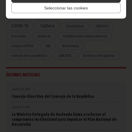
Noticias
Gobierno
Presidencia
Seleccionar las cookies
África
Deportes
Vicepresidencia
COVID-19
Cultura
Estadísticas
CAN 2015
Economía
Gente GE
50 Aniversario Independencia
CongresoPDGE
FIJA
Bielorrusia
Consejo de la república
CAN 2025
Defensor del pueblo
ÚLTIMAS NOTICIAS
agosto 08, 2026
Consejo Directivo del Consejo de la República
agosto 07, 2026
La Ministra Delegada de Hacienda llama a reforzar el
compromiso institucional para impulsar el Plan Nacional de
Desarrollo