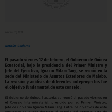
febrero 15, 2010
Noticias
Gobierno
El pasado viernes 12 de febrero, el Gobierno de Guinea
Ecuatorial, bajo la presidencia del Primer Ministro y
Jefe del Ejecutivo, Ignacio Milam Tang, se reunió en la
sede del Ministerio de Asuntos Exteriores de Malabo.
La revisión y análisis de diferentes anteproyectos fue
el objetivo fundamental de este consejo.
El Gobierno de Guinea Ecuatorial se reunió el pasado viernes en
el Consejo Interministerial, presidido por el Primer Ministro,
Jefe de Gobierno Ignacio Milam Tang. Entre los objetivos de este
encuentro se puede destacar el estudio del anteproyecto de