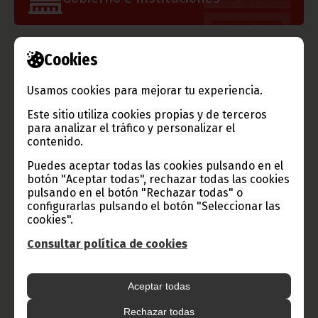
Cookies
Información de Guinea Ecuatorial
Usamos cookies para mejorar tu experiencia.
Este sitio utiliza cookies propias y de terceros
para analizar el tráfico y personalizar el
TVGE
contenido.
Puedes aceptar todas las cookies pulsando en el
botón "Aceptar todas", rechazar todas las cookies
pulsando en el botón "Rechazar todas" o
Radio Nacional de Guinea
configurarlas pulsando el botón "Seleccionar las
cookies".
Ecuatorial
Haz click aquí para escuchar ahora
Consultar política de cookies
Aceptar todas
CATEGORÍAS
Rechazar todas