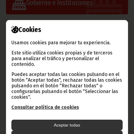
Gobierno e Instituciones
Cookies
Información de Guinea Ecuatorial
Usamos cookies para mejorar tu experiencia.
Este sitio utiliza cookies propias y de terceros
para analizar el tráfico y personalizar el
TVGE
contenido.
Puedes aceptar todas las cookies pulsando en el
botón "Aceptar todas", rechazar todas las cookies
pulsando en el botón "Rechazar todas" o
Radio Nacional de Guinea
configurarlas pulsando el botón "Seleccionar las
Ecuatorial
cookies".
Haz click aquí para escuchar ahora
Consultar política de cookies
Aceptar todas
CATEGORÍAS