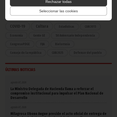
Rechazar todas
Noticias
Gobierno
Presidencia
Seleccionar las cookies
África
Deportes
Vicepresidencia
COVID-19
Cultura
Estadísticas
CAN 2015
Economía
Gente GE
50 Aniversario Independencia
CongresoPDGE
FIJA
Bielorrusia
Consejo de la república
CAN 2025
Defensor del pueblo
ÚLTIMAS NOTICIAS
agosto 07, 2026
La Ministra Delegada de Hacienda llama a reforzar el
compromiso institucional para impulsar el Plan Nacional de
Desarrollo
agosto 07, 2026
Milagrosa Obono Angue preside el acto oficial de entrega de