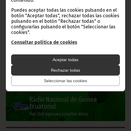
contenido.
Puedes aceptar todas las cookies pulsando en el
Gobierno e Instituciones
botón "Aceptar todas", rechazar todas las cookies
pulsando en el botón "Rechazar todas" o
configurarlas pulsando el botón "Seleccionar las
cookies".
Información de Guinea Ecuatorial
Consultar política de cookies
Aceptar todas
Rechazar todas
TVGE
Seleccionar las cookies
Radio Nacional de Guinea
Ecuatorial
Haz click aquí para escuchar ahora