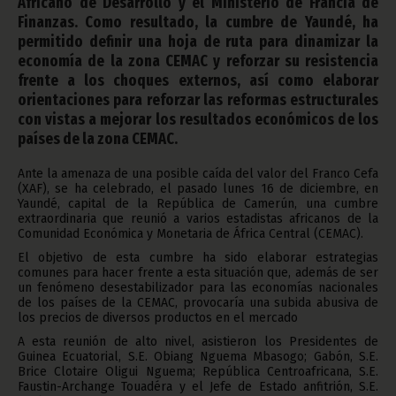
Africano de Desarrollo y el Ministerio de Francia de
Finanzas. Como resultado, la cumbre de Yaundé, ha
permitido definir una hoja de ruta para dinamizar la
economía de la zona CEMAC y reforzar su resistencia
frente a los choques externos, así como elaborar
orientaciones para reforzar las reformas estructurales
con vistas a mejorar los resultados económicos de los
países de la zona CEMAC.
Ante la amenaza de una posible caída del valor del Franco Cefa
(XAF), se ha celebrado, el pasado lunes 16 de diciembre, en
Yaundé, capital de la República de Camerún, una cumbre
extraordinaria que reunió a varios estadistas africanos de la
Comunidad Económica y Monetaria de África Central (CEMAC).
El objetivo de esta cumbre ha sido elaborar estrategias
comunes para hacer frente a esta situación que, además de ser
un fenómeno desestabilizador para las economías nacionales
de los países de la CEMAC, provocaría una subida abusiva de
los precios de diversos productos en el mercado
A esta reunión de alto nivel, asistieron los Presidentes de
Guinea Ecuatorial, S.E. Obiang Nguema Mbasogo; Gabón, S.E.
Brice Clotaire Oligui Nguema; República Centroafricana, S.E.
Faustin-Archange Touadéra y el Jefe de Estado anfitrión, S.E.