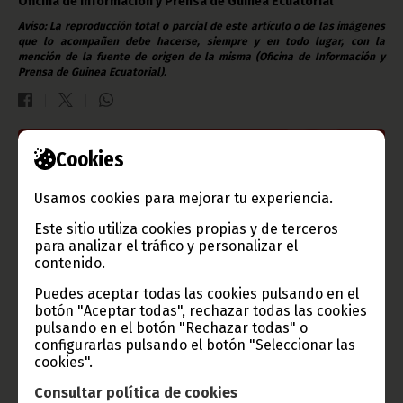
Oficina de Información y Prensa de Guinea Ecuatorial
Aviso: La reproducción total o parcial de este artículo o de las imágenes
que lo acompañen debe hacerse, siempre y en todo lugar, con la
mención de la fuente de origen de la misma (Oficina de Información y
Prensa de Guinea Ecuatorial).
Cookies
Gobierno e Instituciones
Usamos cookies para mejorar tu experiencia.
Este sitio utiliza cookies propias y de terceros
para analizar el tráfico y personalizar el
Información de Guinea Ecuatorial
contenido.
Puedes aceptar todas las cookies pulsando en el
botón "Aceptar todas", rechazar todas las cookies
pulsando en el botón "Rechazar todas" o
TVGE
configurarlas pulsando el botón "Seleccionar las
cookies".
Consultar política de cookies