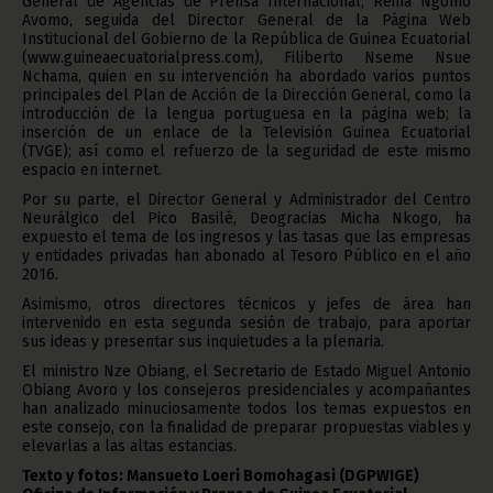
General de Agencias de Prensa Internacional, Reina Ngomo
Avomo, seguida del Director General de la Página Web
Institucional del Gobierno de la República de Guinea Ecuatorial
(www.guineaecuatorialpress.com), Filiberto Nseme Nsue
Nchama, quien en su intervención ha abordado varios puntos
principales del Plan de Acción de la Dirección General, como la
introducción de la lengua portuguesa en la página web; la
inserción de un enlace de la Televisión Guinea Ecuatorial
(TVGE); así como el refuerzo de la seguridad de este mismo
espacio en internet.
Por su parte, el Director General y Administrador del Centro
Neurálgico del Pico Basilé, Deogracias Micha Nkogo, ha
expuesto el tema de los ingresos y las tasas que las empresas
y entidades privadas han abonado al Tesoro Público en el año
2016.
Asimismo, otros directores técnicos y jefes de área han
intervenido en esta segunda sesión de trabajo, para aportar
sus ideas y presentar sus inquietudes a la plenaria.
El ministro Nze Obiang, el Secretario de Estado Miguel Antonio
Obiang Avoro y los consejeros presidenciales y acompañantes
han analizado minuciosamente todos los temas expuestos en
este consejo, con la finalidad de preparar propuestas viables y
elevarlas a las altas estancias.
Texto y fotos: Mansueto Loeri Bomohagasi (DGPWIGE)