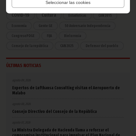
África
Deportes
Seleccionar las cookies
Vicepresidencia
COVID-19
Cultura
Estadísticas
CAN 2015
Economía
Gente GE
50 Aniversario Independencia
CongresoPDGE
FIJA
Bielorrusia
Consejo de la república
CAN 2025
Defensor del pueblo
ÚLTIMAS NOTICIAS
agosto 09, 2026
Expertos de Lufthansa Consulting visitan el Aeropuerto de
Malabo
agosto 08, 2026
Consejo Directivo del Consejo de la República
agosto 07, 2026
La Ministra Delegada de Hacienda llama a reforzar el
compromiso institucional para impulsar el Plan Nacional de