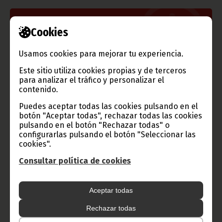
Información de Guinea Ecuatorial
Cookies
Usamos cookies para mejorar tu experiencia.
Este sitio utiliza cookies propias y de terceros
TVGE
para analizar el tráfico y personalizar el
contenido.
Puedes aceptar todas las cookies pulsando en el
botón "Aceptar todas", rechazar todas las cookies
Radio Nacional de Guinea
pulsando en el botón "Rechazar todas" o
configurarlas pulsando el botón "Seleccionar las
Ecuatorial
cookies".
Haz click aquí para escuchar ahora
Consultar política de cookies
CATEGORÍAS
Aceptar todas
Noticias
Gobierno
Presidencia
Rechazar todas